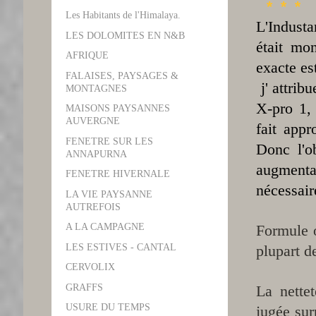
* * *
Les Habitants de l'Himalaya.
L'Industa
LES DOLOMITES EN N&B
était mo
AFRIQUE
exacte es
FALAISES, PAYSAGES &
j' attrib
MONTAGNES
X-pro 1, 
MAISONS PAYSANNES
AUVERGNE
fait app
FENETRE SUR LES
Donc l'o
ANNAPURNA
augmenta
FENETRE HIVERNALE
nécessair
LA VIE PAYSANNE
AUTREFOIS
Formule o
A LA CAMPAGNE
LES ESTIVES - CANTAL
plupart d
CERVOLIX
GRAFFS
La nette
USURE DU TEMPS
jugée sur