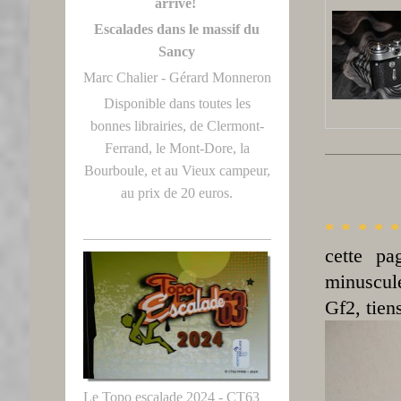
arrivé!
Escalades dans le massif du
Sancy
Marc Chalier - Gérard Monneron
Disponible dans toutes les
bonnes librairies, de Clermont-
Ferrand, le Mont-Dore, la
Bourboule, et au Vieux campeur,
au prix de 20 euros.
* * * * 
cette pa
minuscul
Gf2, tien
Le Topo escalade 2024 - CT63