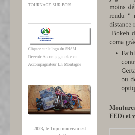
TOURNAGE SUR BOIS
moins déf
rendu " n
distance
Bokeh dou
coma grâc
Cliquez sur le logo du SNAM
Faibl
Devenir Accompagnatrice ou
cont
A
ccompagnateur
E
n
M
ontagne
Cert
ou d
opti
Montures 
FED) et 
2023, le Topo nouveau est