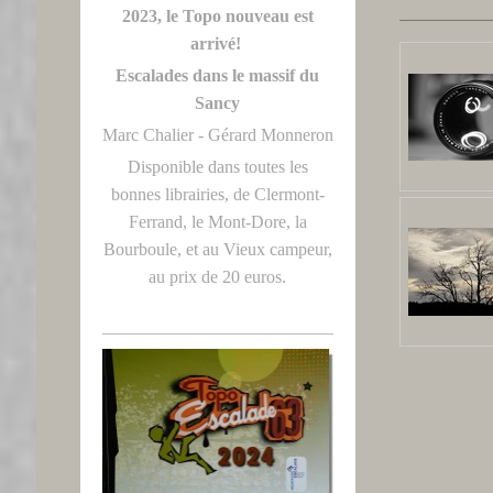
2023, le Topo nouveau est
arrivé!
Escalades dans le massif du
Sancy
Marc Chalier - Gérard Monneron
Disponible dans toutes les
bonnes librairies, de Clermont-
Ferrand, le Mont-Dore, la
Bourboule, et au Vieux campeur,
au prix de 20 euros.