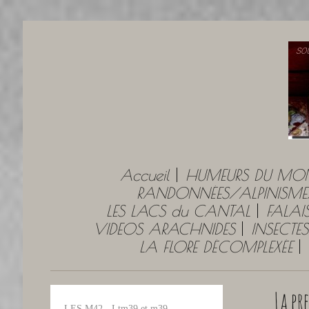
Accueil
HUMEURS DU MO
RANDONNÉES/ALPINISME
LES LACS du CANTAL
FALAI
VIDEOS ARACHNIDES
INSECTES
LA FLORE DÉCOMPLEXÉE
La pr
LES M42 - Ltm39 et m39