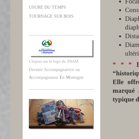
Focal
USURE DU TEMPS
Cons
TOURNAGE SUR BOIS
Diap
diap
Dista
Diam
ultér
Cliquez sur le logo du SNAM
* * *
Da
Devenir Accompagnatrice ou
“historiq
A
ccompagnateur
E
n
M
ontagne
Elle off
marqué a
typique d