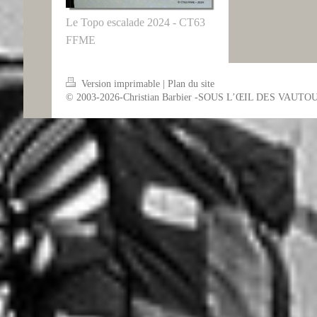
Le Topo escalade 2024 - CT63
FFME
Version imprimable
|
Plan du site
© 2003-2026-Christian Barbier -SOUS L’ŒIL DES VAUTO