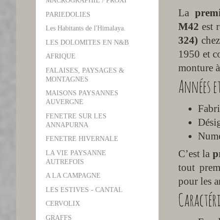
MACROGRAPHIE / PROXI
La
premi
PARIEDOLIES
M42
est 
Les Habitants de l'Himalaya.
324)
chez 
LES DOLOMITES EN N&B
1950 et co
AFRIQUE
monture à
FALAISES, PAYSAGES &
Années e
MONTAGNES
MAISONS PAYSANNES
AUVERGNE
Fabri
FENETRE SUR LES
Désig
ANNAPURNA
Numé
FENETRE HIVERNALE
C’est la
p
LA VIE PAYSANNE
AUTREFOIS
tout prem
A LA CAMPAGNE
pour les a
LES ESTIVES - CANTAL
Caractéri
CERVOLIX
GRAFFS