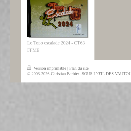
Le Topo escalade 2024 - CT63
FFME
Version imprimable
|
Plan du site
© 2003-2026-Christian Barbier -SOUS L’ŒIL DES VAUTO