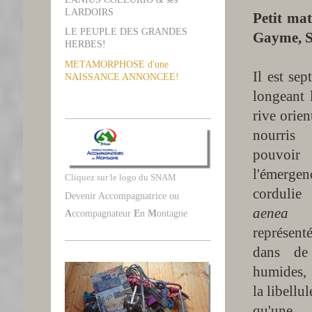
LARDOIRS
Petit mat
LE PEUPLE DES GRANDES
Gayme, S
HERBES!
METAMORPHOSE d'une
Il est se
NAISSANCE ANNONCEE!
longeant 
rive orien
nourris 
pouvoir 
l'émergenc
Cliquez sur le logo du SNAM
corduli
Devenir Accompagnatrice ou
aenea
),
A
ccompagnateur
E
n
M
ontagne
représent
dans de
humides, 
la libellul
qu'une 