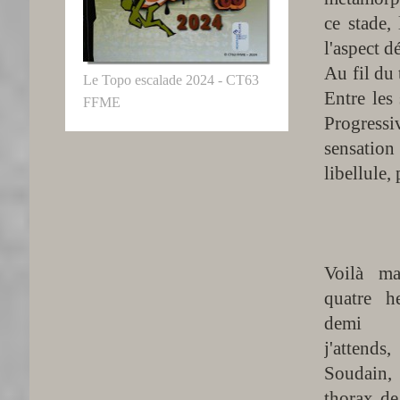
ce stade, 
l'aspect d
Au fil du
Le Topo escalade 2024 - CT63
Entre les
FFME
Progressi
sensation 
libellule,
Voilà ma
quatre h
demi
j'attends,
Soudai
thorax de