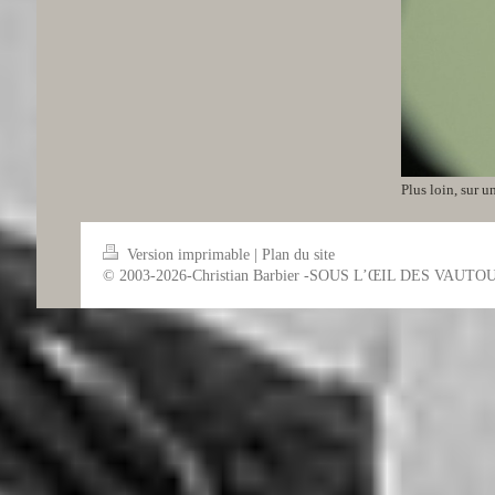
Plus loin, sur u
Version imprimable
|
Plan du site
© 2003-2026-Christian Barbier -SOUS L’ŒIL DES VAUTO