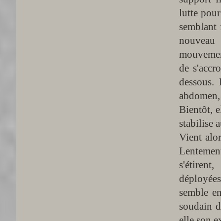
lutte pou
semblant f
nouveau e
mouvement
de s'accr
dessous. 
abdomen, 
Bientôt, 
stabilise
Vient alor
Lentement
s'étirent
déployées
semble en
soudain da
elle son e