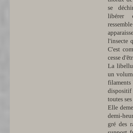
se déchi
libérer
ressembl
apparaissen
l'insecte 
C'est com
cesse d'êtr
La libell
un volume
filaments 
dispositif
toutes ses
Elle deme
demi-heur
gré des r
support f