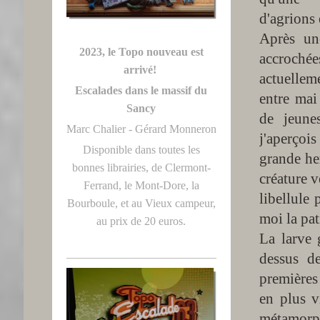
d'agrions 
Après une
2023, le Topo nouveau est
accroché
arrivé!
actuellem
Escalades dans le massif du
entre mai
Sancy
de jeune
Marc Chalier - Gérard Monneron
j'aperçoi
Disponible dans toutes les
grande her
bonnes librairies, de Clermont-
créature 
Ferrand, le Mont-Dore, la
libellule
Bourboule, et au Vieux campeur,
moi la pat
au prix de 20 euros.
La larve 
dessus de
premières 
en plus v
métamorph