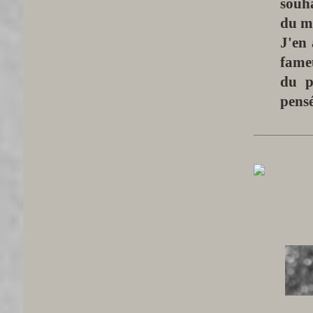
souha
du m
J'en 
fame
du p
pensé