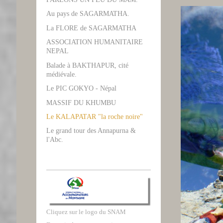
Au pays de SAGARMATHA.
La FLORE de SAGARMATHA
ASSOCIATION HUMANITAIRE
NEPAL
Balade à BAKTHAPUR, cité
médiévale.
Le PIC GOKYO - Népal
MASSIF DU KHUMBU
Le KALAPATAR "la roche noire"
Le grand tour des Annapurna &
l'Abc.
Cliquez sur le logo du SNAM