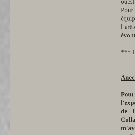
ouest
Pour
équip
l’arê
évolu
*** E
Anec
Pour
l'ex
de J
Coll
m'ava