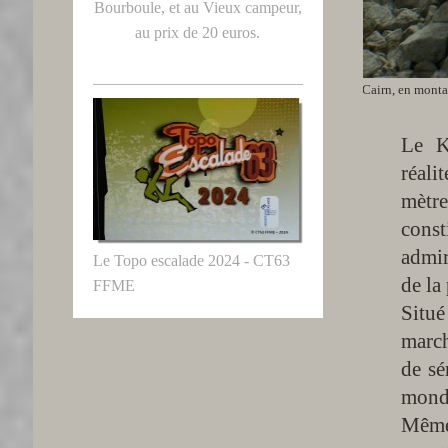
Bourboule, et au Vieux campeur,
au prix de 20 euros.
Cairn, en monta
Le Ka
réal
mètre
const
admir
Le Topo escalade 2024 - CT63
de la
FFME
Situ
march
de sé
monde
Même 