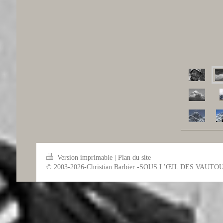
Version imprimable
|
Plan du site
© 2003-2026-Christian Barbier -SOUS L’ŒIL DES VAUTO