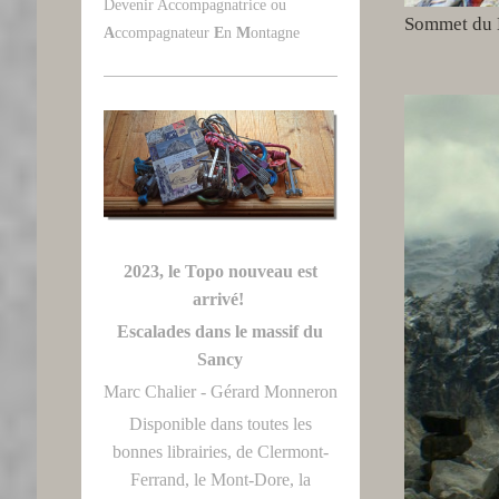
Devenir Accompagnatrice ou
Sommet du 
A
ccompagnateur
E
n
M
ontagne
2023, le Topo nouveau est
arrivé!
Escalades dans le massif du
Sancy
Marc Chalier - Gérard Monneron
Disponible dans toutes les
bonnes librairies, de Clermont-
Ferrand, le Mont-Dore, la