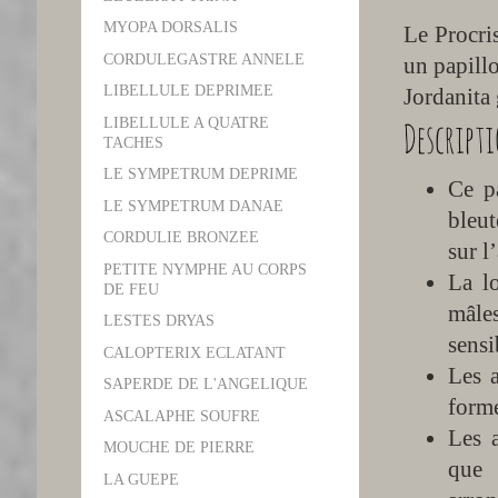
MYOPA DORSALIS
Le Procris
CORDULEGASTRE ANNELE
un papillo
LIBELLULE DEPRIMEE
Jordanita 
Descript
LIBELLULE A QUATRE
TACHES
LE SYMPETRUM DEPRIME
Ce pa
LE SYMPETRUM DANAE
bleu
CORDULIE BRONZEE
sur 
PETITE NYMPHE AU CORPS
La l
DE FEU
mâle
LESTES DRYAS
sensi
CALOPTERIX ECLATANT
Les 
SAPERDE DE L'ANGELIQUE
forme
ASCALAPHE SOUFRE
Les a
MOUCHE DE PIERRE
que 
LA GUEPE