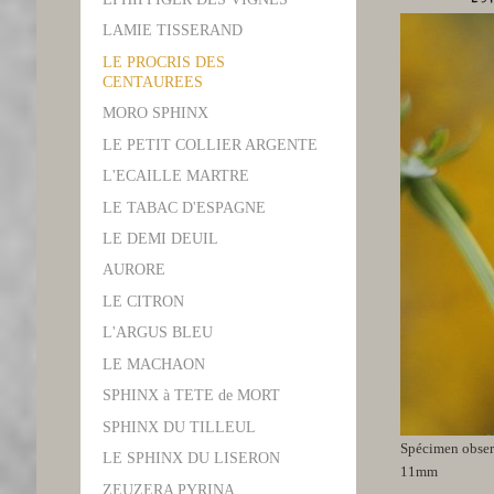
LAMIE TISSERAND
LE PROCRIS DES
CENTAUREES
MORO SPHINX
LE PETIT COLLIER ARGENTE
L'ECAILLE MARTRE
LE TABAC D'ESPAGNE
LE DEMI DEUIL
AURORE
LE CITRON
L'ARGUS BLEU
LE MACHAON
SPHINX à TETE de MORT
SPHINX DU TILLEUL
Spécimen observ
LE SPHINX DU LISERON
11mm
ZEUZERA PYRINA