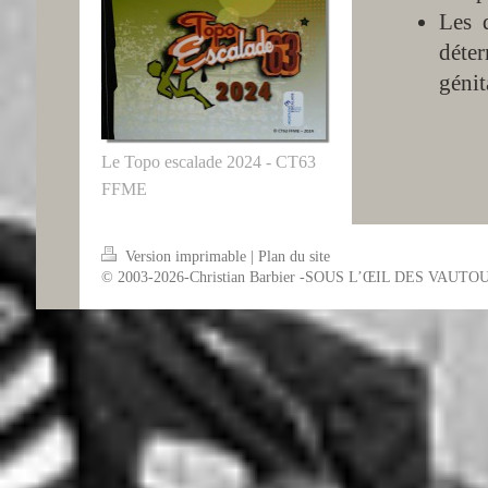
Les d
déte
génit
Le Topo escalade 2024 - CT63
FFME
Version imprimable
|
Plan du site
© 2003-2026-Christian Barbier -SOUS L’ŒIL DES VAUTO