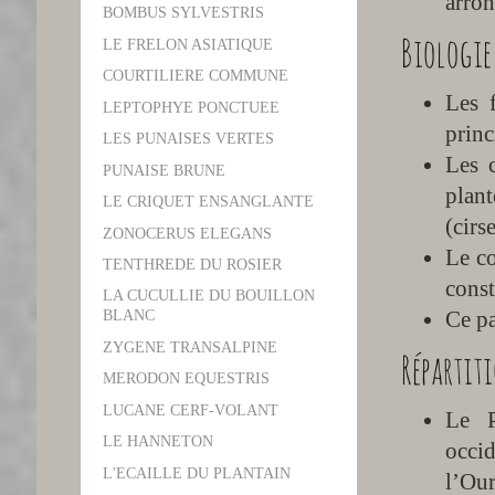
arron
BOMBUS SYLVESTRIS
Biologie 
LE FRELON ASIATIQUE
COURTILIERE COMMUNE
Les 
LEPTOPHYE PONCTUEE
princ
LES PUNAISES VERTES
Les c
PUNAISE BRUNE
plan
LE CRIQUET ENSANGLANTE
(cirs
ZONOCERUS ELEGANS
Le co
TENTHREDE DU ROSIER
const
LA CUCULLIE DU BOUILLON
Ce pa
BLANC
ZYGENE TRANSALPINE
Répartiti
MERODON EQUESTRIS
LUCANE CERF-VOLANT
Le P
LE HANNETON
occid
L'ECAILLE DU PLANTAIN
l’Our