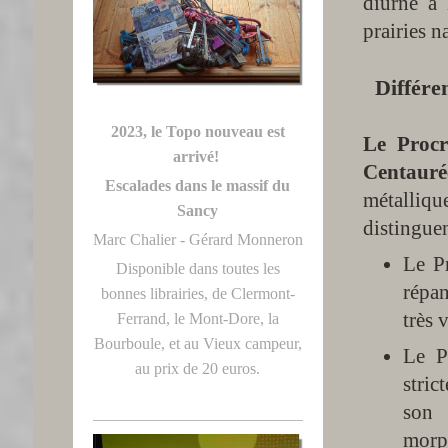
diurne à 
prairies n
Différen
2023, le Topo nouveau est
Le Procr
arrivé!
Centauré
Escalades dans le massif du
métallique
Sancy
distinguen
Marc Chalier - Gérard Monneron
Le Pr
Disponible dans toutes les
répan
bonnes librairies, de Clermont-
très 
Ferrand, le Mont-Dore, la
Bourboule, et au Vieux campeur,
Le Pr
au prix de 20 euros.
stric
son 
morp