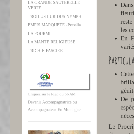
LA GRANDE SAUTERELLE
Dans 
VERTE
fleur
TROILUS LURIDUS NYMPH
reste
EMPIS MARQUETE -Pessalla
les c
LA FOURMI
En F
LA MANTE RELIGIEUSE
varié
TRICHIE FASCIEE
Particula
Cette
brill
génit
Cliquez sur le logo du SNAM
De p
Devenir Accompagnatrice ou
espèc
A
ccompagnateur
E
n
M
ontagne
néces
Le Procri