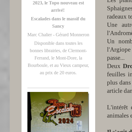
2023, le Topo nouveau est
Sphaignes
arrivé!
radeaux te
Escalades dans le massif du
Une autr
Sancy
l'Andromèd
Marc Chalier - Gérard Monneron
Un nombr
Disponible dans toutes les
l'Argiope 
bonnes librairies, de Clermont-
passe...
Ferrand, le Mont-Dore, la
Deux
Dr
Bourboule, et au Vieux campeur,
au prix de 20 euros.
feuilles 
plus dans
article da
L'intérêt
animales e
Il s'agit