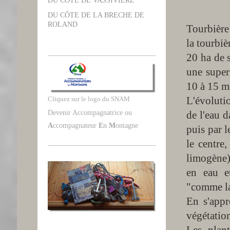
DU CÔTE DE VASSIVIERE
DU CÔTE DE LA BRECHE DE
ROLAND
Tourbière
la tourbi
20 ha de s
une super
10 à 15 m
L'évolutio
Cliquez sur le logo du SNAM
Devenir Accompagnatrice ou
de l'eau d
A
ccompagnateur
E
n
M
ontagne
puis par l
le centre
limogène)
en eau e
"comme la
En s'appr
végétation
Les plant