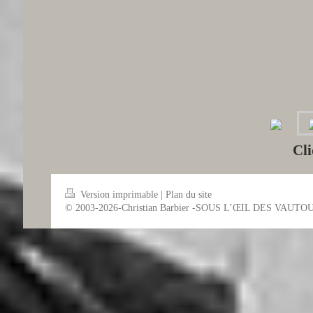
Cli
Version imprimable
|
Plan du site
© 2003-2026-Christian Barbier -SOUS L’ŒIL DES VAUTO