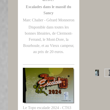
Escalades dans le massif du
Sancy
Marc Chalier - Gérard Monneron
Disponible dans toutes les
bonnes librairies, de Clermont-
Ferrand, le Mont-Dore, la
Bourboule, et au Vieux campeur,
au prix de 20 euros.
Le Topo escalade 2024 - CT63