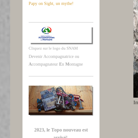
Papy on Sight, un mythe!
Cliquez sur le logo du SNAM
Devenir Accompagnatrice ou
A
ccompagnateur
E
n
M
ontagne
I
2023, le Topo nouveau est
arrivé!