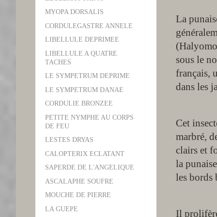
MYOPA DORSALIS
La punaise
CORDULEGASTRE ANNELE
généralem
LIBELLULE DEPRIMEE
(Halyomor
LIBELLULE A QUATRE
sous le n
TACHES
français,
LE SYMPETRUM DEPRIME
dans les j
LE SYMPETRUM DANAE
CORDULIE BRONZEE
PETITE NYMPHE AU CORPS
Cet insec
DE FEU
marbré, d
LESTES DRYAS
clairs et 
CALOPTERIX ECLATANT
la punaise
SAPERDE DE L'ANGELIQUE
les bords
ASCALAPHE SOUFRE
MOUCHE DE PIERRE
LA GUEPE
Il prolifè