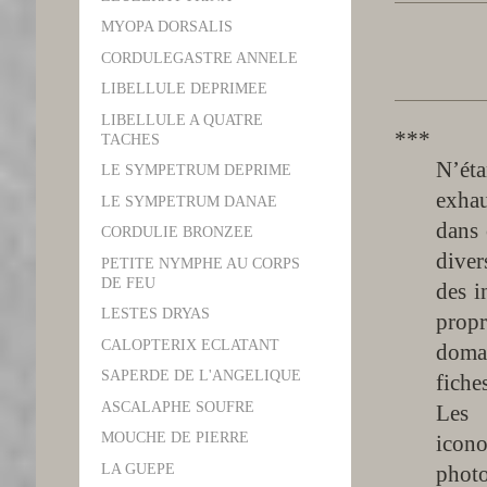
MYOPA DORSALIS
CORDULEGASTRE ANNELE
LIBELLULE DEPRIMEE
LIBELLULE A QUATRE
***
TACHES
N’ét
LE SYMPETRUM DEPRIME
exhau
LE SYMPETRUM DANAE
dans 
CORDULIE BRONZEE
diver
PETITE NYMPHE AU CORPS
DE FEU
des i
LESTES DRYAS
prop
CALOPTERIX ECLATANT
domai
SAPERDE DE L'ANGELIQUE
fiche
ASCALAPHE SOUFRE
Les 
MOUCHE DE PIERRE
icono
LA GUEPE
photo