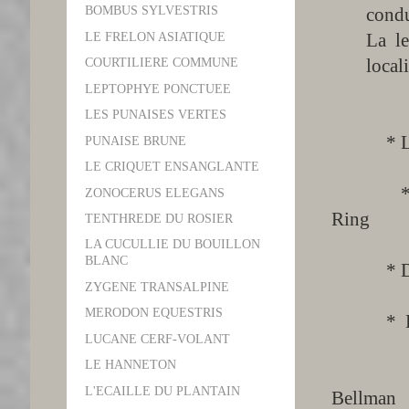
BOMBUS SYLVESTRIS
condu
La le
LE FRELON ASIATIQUE
local
COURTILIERE COMMUNE
LEPTOPHYE PONCTUEE
LES PUNAISES VERTES
* La vie
PUNAISE BRUNE
LE CRIQUET ENSANGLANTE
* Insect
ZONOCERUS ELEGANS
Ring
TENTHREDE DU ROSIER
LA CUCULLIE DU BOUILLON
BLANC
* Divert
ZYGENE TRANSALPINE
MERODON EQUESTRIS
* Les il
LUCANE CERF-VOLANT
LE HANNETON
* 360 e
L'ECAILLE DU PLANTAIN
Bellman