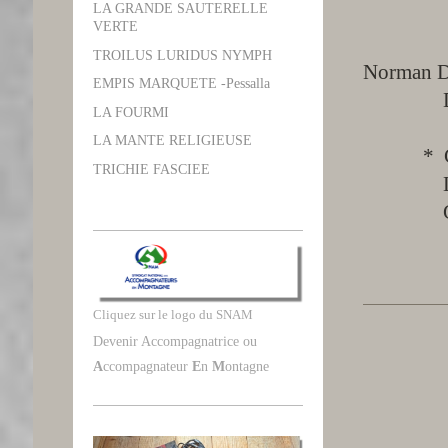
LA GRANDE SAUTERELLE
VERTE
* Guide
TROILUS LURIDUS NYMPH
Norman D
EMPIS MARQUETE -Pessalla
Delach
LA FOURMI
LA MANTE RELIGIEUSE
* Cahier 
TRICHIE FASCIEE
Luxembou
Guillaum
Cliquez sur le logo du SNAM
Devenir Accompagnatrice ou
A
ccompagnateur
E
n
M
ontagne