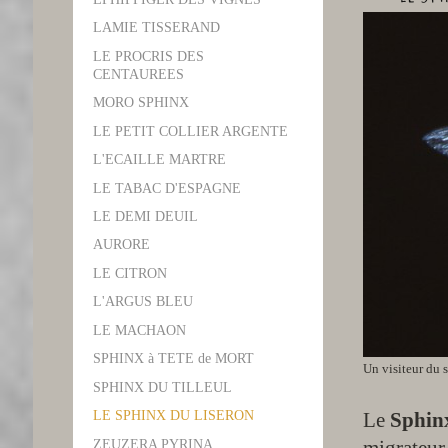
LAMIE TISSERAND
LE PROCRIS DES
CENTAUREES
MORO SPHINX
LE PETIT COLLIER ARGENTE
L'ECAILLE MARTRE
LE TABAC D'ESPAGNE
LE DEMI DEUIL
AURORE
LE CITRON
L'ARGUS BLEU
LE MACHAON
SPHINX à TETE de MORT
Un visiteur du 
SPHINX DU TILLEUL
Le
Sphinx
LE SPHINX DU LISERON
ZEUZERA PYRINA