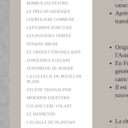
BOMBUS SYLVESTRIS
carac
LE FRELON ASIATIQUE
Après
COURTILIERE COMMUNE
trans
LEPTOPHYE PONCTUEE
LES PUNAISES VERTES
PUNAISE BRUNE
Origi
LE CRIQUET ENSANGLANTE
l'Asi
ZONOCERUS ELEGANS
En Fr
TENTHREDE DU ROSIER
génér
LA CUCULLIE DU BOUILLON
canic
BLANC
Il es
ZYGENE TRANSALPINE
souve
MERODON EQUESTRIS
LUCANE CERF-VOLANT
LE HANNETON
La ch
L'ECAILLE DU PLANTAIN