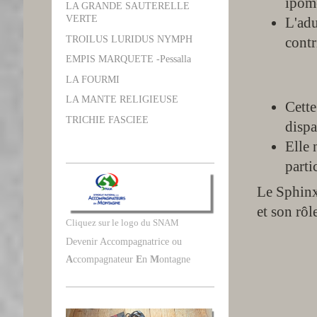
ipomé
LA GRANDE SAUTERELLE
VERTE
L'adu
TROILUS LURIDUS NYMPH
contr
EMPIS MARQUETE -Pessalla
LA FOURMI
LA MANTE RELIGIEUSE
Cette
TRICHIE FASCIEE
dispa
Elle 
parti
Le Sphinx 
et son rôl
Cliquez sur le logo du SNAM
Devenir Accompagnatrice ou
A
ccompagnateur
E
n
M
ontagne