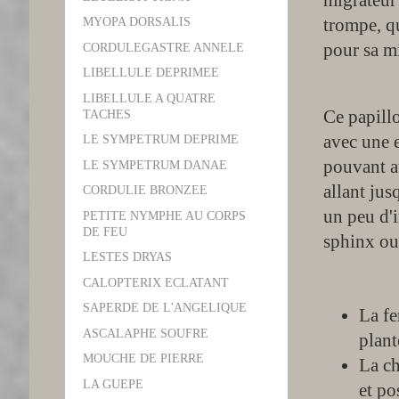
migrateur 
trompe, qu
MYOPA DORSALIS
pour sa m
CORDULEGASTRE ANNELE
LIBELLULE DEPRIMEE
LIBELLULE A QUATRE
Ce papillo
TACHES
avec une 
LE SYMPETRUM DEPRIME
pouvant at
LE SYMPETRUM DANAE
allant jus
CORDULIE BRONZEE
un peu d'
PETITE NYMPHE AU CORPS
DE FEU
sphinx ou
LESTES DRYAS
CALOPTERIX ECLATANT
SAPERDE DE L'ANGELIQUE
La fe
ASCALAPHE SOUFRE
plant
MOUCHE DE PIERRE
La ch
LA GUEPE
et po