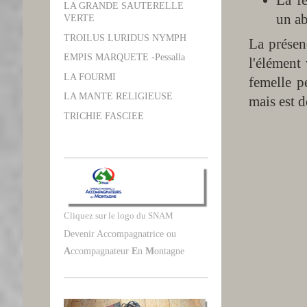
La f
LA GRANDE SAUTERELLE
un a
VERTE
TROILUS LURIDUS NYMPH
La présenc
EMPIS MARQUETE -Pessalla
l'élément
LA FOURMI
femelle p
LA MANTE RELIGIEUSE
mais est d
TRICHIE FASCIEE
Cliquez sur le logo du SNAM
Devenir Accompagnatrice ou
A
ccompagnateur
E
n
M
ontagne