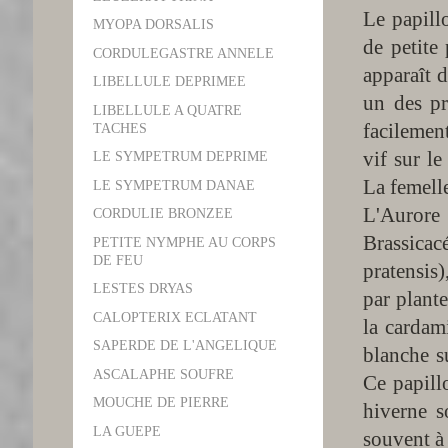
Le papill
MYOPA DORSALIS
de petite
CORDULEGASTRE ANNELE
apparaît d
LIBELLULE DEPRIMEE
un des pr
LIBELLULE A QUATRE
facilement
TACHES
vif sur le
LE SYMPETRUM DEPRIME
La femelle
LE SYMPETRUM DANAE
L'Aurore 
CORDULIE BRONZEE
Brassica
PETITE NYMPHE AU CORPS
DE FEU
pratensis)
LESTES DRYAS
par plante
CALOPTERIX ECLATANT
la cardam
SAPERDE DE L'ANGELIQUE
blanche su
ASCALAPHE SOUFRE
Ce papill
MOUCHE DE PIERRE
hiverne s
LA GUEPE
souvent à