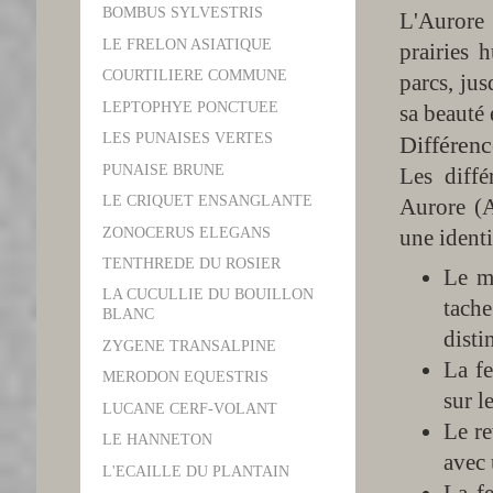
BOMBUS SYLVESTRIS
L'Aurore 
LE FRELON ASIATIQUE
prairies h
COURTILIERE COMMUNE
parcs, jus
LEPTOPHYE PONCTUEE
sa beauté
LES PUNAISES VERTES
Différenc
PUNAISE BRUNE
Les diffé
LE CRIQUET ENSANGLANTE
Aurore (A
ZONOCERUS ELEGANS
une identi
TENTHREDE DU ROSIER
Le mâ
LA CUCULLIE DU BOUILLON
tache
BLANC
disti
ZYGENE TRANSALPINE
La fe
MERODON EQUESTRIS
sur l
LUCANE CERF-VOLANT
Le re
LE HANNETON
avec 
L'ECAILLE DU PLANTAIN