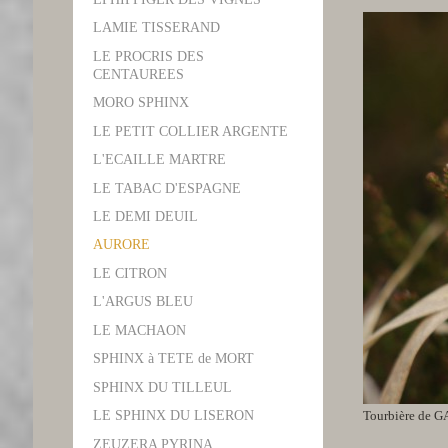
LAMIE TISSERAND
LE PROCRIS DES
CENTAUREES
MORO SPHINX
LE PETIT COLLIER ARGENTE
L'ECAILLE MARTRE
LE TABAC D'ESPAGNE
LE DEMI DEUIL
AURORE
LE CITRON
L'ARGUS BLEU
LE MACHAON
SPHINX à TETE de MORT
SPHINX DU TILLEUL
Tourbière de G
LE SPHINX DU LISERON
ZEUZERA PYRINA