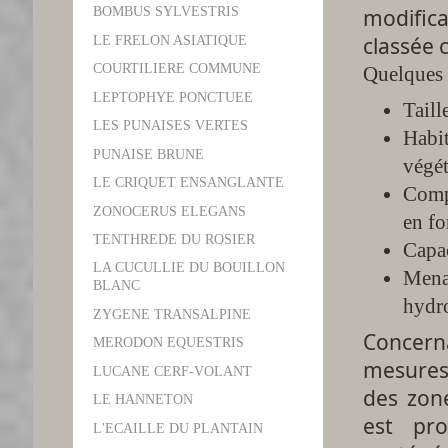
modific
BOMBUS SYLVESTRIS
classée 
LE FRELON ASIATIQUE
COURTILIERE COMMUNE
Quelques 
LEPTOPHYE PONCTUEE
Taill
LES PUNAISES VERTES
Habit
PUNAISE BRUNE
végét
LE CRIQUET ENSANGLANTE
Compo
ZONOCERUS ELEGANS
en fo
TENTHREDE DU ROSIER
Capac
LA CUCULLIE DU BOUILLON
Mena
BLANC
hydro
ZYGENE TRANSALPINE
Concerna
MERODON EQUESTRIS
mesures 
LUCANE CERF-VOLANT
des zon
LE HANNETON
est pro
L'ECAILLE DU PLANTAIN