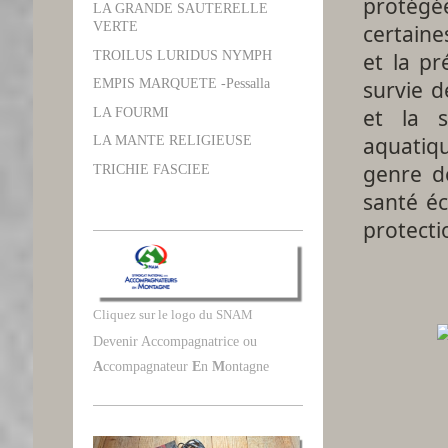
protégée
LA GRANDE SAUTERELLE
VERTE
certaine
et la pr
TROILUS LURIDUS NYMPH
survie d
EMPIS MARQUETE -Pessalla
et la s
LA FOURMI
aquatiq
LA MANTE RELIGIEUSE
genre de
TRICHIE FASCIEE
santé éc
protecti
Cliquez sur le logo du SNAM
Devenir Accompagnatrice ou
A
ccompagnateur
E
n
M
ontagne