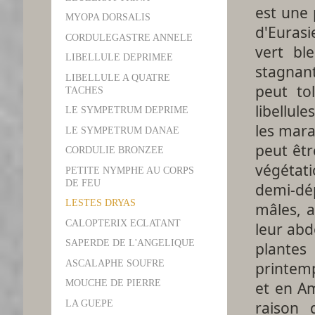
est une p
MYOPA DORSALIS
d'Eurasi
CORDULEGASTRE ANNELE
vert bl
LIBELLULE DEPRIMEE
stagnan
LIBELLULE A QUATRE
peut to
TACHES
libellul
LE SYMPETRUM DEPRIME
les mara
LE SYMPETRUM DANAE
peut êtr
CORDULIE BRONZEE
végétati
PETITE NYMPHE AU CORPS
DE FEU
demi-dép
LESTES DRYAS
mâles, a
CALOPTERIX ECLATANT
leur abd
SAPERDE DE L'ANGELIQUE
plantes 
ASCALAPHE SOUFRE
printem
MOUCHE DE PIERRE
et en A
LA GUEPE
raison 