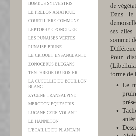
BOMBUS SYLVESTRIS
de végéta
LE FRELON ASIATIQUE
Dans le 
COURTILIERE COMMUNE
demoisell
LEPTOPHYE PONCTUEE
ses ailes
LES PUNAISES VERTES
sommet de 
PUNAISE BRUNE
Différenc
LE CRIQUET ENSANGLANTE
Pour dis
ZONOCERUS ELEGANS
(Libellula
forme de 
TENTHREDE DU ROSIER
LA CUCULLIE DU BOUILLON
Le m
BLANC
pruin
ZYGENE TRANSALPINE
prése
MERODON EQUESTRIS
Tache
LUCANE CERF-VOLANT
antér
LE HANNETON
Dessu
L'ECAILLE DU PLANTAIN
Abdo