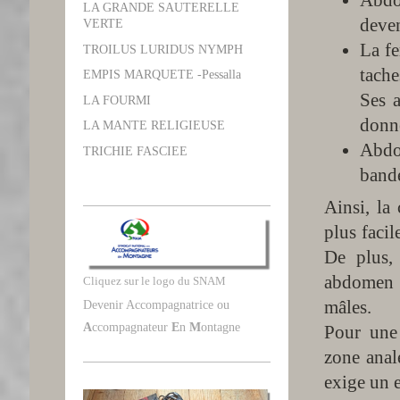
LA GRANDE SAUTERELLE
deven
VERTE
La fe
TROILUS LURIDUS NYMPH
tache
EMPIS MARQUETE -Pessalla
Ses a
LA FOURMI
donne
LA MANTE RELIGIEUSE
Abdo
TRICHIE FASCIEE
band
Ainsi, la 
plus facil
De plus,
abdomen n
Cliquez sur le logo du SNAM
mâles.
Devenir Accompagnatrice ou
A
ccompagnateur
E
n
M
ontagne
Pour une 
zone anal
exige un 