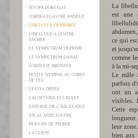
La libell
MYOPA DORSALIS
est une 
CORDULEGASTRE ANNELE
libellul
LIBELLULE DEPRIMEE
abdomen, q
LIBELLULE A QUATRE
ce qui es
TACHES
et jusqu'e
LE SYMPETRUM DEPRIME
comme les
LE SYMPETRUM DANAE
à la mi-s
CORDULIE BRONZEE
Le mâle a
PETITE NYMPHE AU CORPS
DE FEU
parfois d'
LESTES DRYAS
ont un a
CALOPTERIX ECLATANT
visibles.
SAPERDE DE L'ANGELIQUE
Cette es
ASCALAPHE SOUFRE
longueur.
MOUCHE DE PIERRE
leur zone.
LA GUEPE
bien aux 