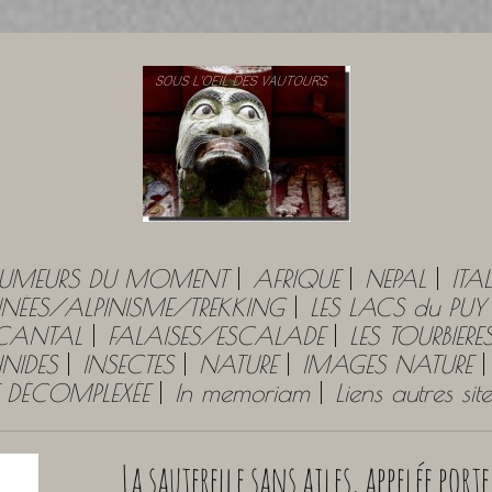
UMEURS DU MOMENT
AFRIQUE
NEPAL
ITAL
ÉES/ALPINISME/TREKKING
LES LACS du PU
 CANTAL
FALAISES/ESCALADE
LES TOURBIERE
NIDES
INSECTES
NATURE
IMAGES NATURE
E DÉCOMPLEXÉE
In memoriam
Liens autres si
La sauterelle sans ailes, appelée porte