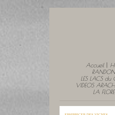
Accueil
H
RANDONN
LES LACS du
VIDEOS ARACH
LA FLOR
EPHIPPIGER DES VIGNES