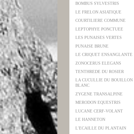
BOMBUS SYLVESTRIS
LE FRELON ASIATIQUE
COURTILIERE COMMUNE
LEPTOPHYE PONCTUEE
LES PUNAISES VERTES
PUNAISE BRUNE
LE CRIQUET ENSANGLANTE
ZONOCERUS ELEGANS
TENTHREDE DU ROSIER
LA CUCULLIE DU BOUILLON
BLANC
ZYGENE TRANSALPINE
MERODON EQUESTRIS
LUCANE CERF-VOLANT
LE HANNETON
L'ECAILLE DU PLANTAIN