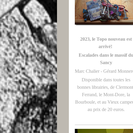
2023, le Topo nouveau est
arrivé!
Escalades dans le massif d
Sancy
Marc Chalier - Gérard Monne
Disponible dans toutes les
bonnes librairies, de Clermon
Ferrand, le Mont-Dore, la
Bourboule, et au Vieux campeu
au prix de 20 euros.