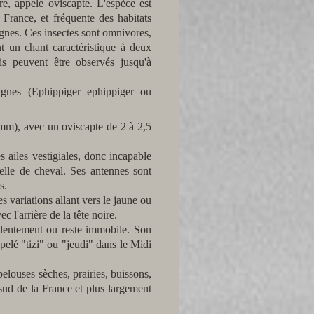
, appelé oviscapte. L'espèce est
France, et fréquente des habitats
ignes. Ces insectes sont omnivores,
ent un chant caractéristique à deux
is peuvent être observés jusqu'à
vignes (Ephippiger ephippiger ou
 mm), avec un oviscapte de 2 à 2,5
s ailes vestigiales, donc incapable
lle de cheval. Ses antennes sont
s.
s variations allant vers le jaune ou
c l'arrière de la tête noire.
e lentement ou reste immobile. Son
pelé "tizi" ou "jeudi" dans le Midi
pelouses sèches, prairies, buissons,
e sud de la France et plus largement