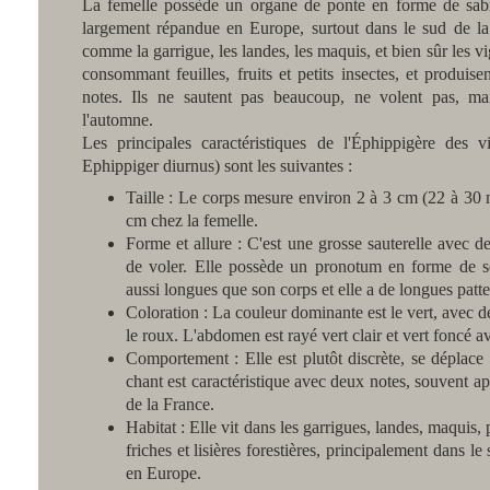
La femelle possède un organe de ponte en forme de sabre
largement répandue en Europe, surtout dans le sud de la 
comme la garrigue, les landes, les maquis, et bien sûr les v
consommant feuilles, fruits et petits insectes, et produis
notes. Ils ne sautent pas beaucoup, ne volent pas, ma
l'automne.
Les principales caractéristiques de l'Éphippigère des 
Ephippiger diurnus) sont les suivantes :
Taille : Le corps mesure environ 2 à 3 cm (22 à 30
cm chez la femelle.
Forme et allure : C'est une grosse sauterelle avec de
de voler. Elle possède un pronotum en forme de se
aussi longues que son corps et elle a de longues patte
Coloration : La couleur dominante est le vert, avec de
le roux. L'abdomen est rayé vert clair et vert foncé ave
Comportement : Elle est plutôt discrète, se déplac
chant est caractéristique avec deux notes, souvent ap
de la France.
Habitat : Elle vit dans les garrigues, landes, maquis, 
friches et lisières forestières, principalement dans l
en Europe.