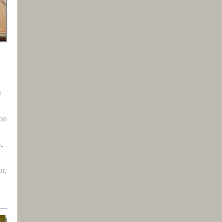
u
ron
t-
r,