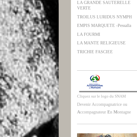
LA GRANDE SAUTERELLE
VERTE
TROILUS LURIDUS NYMPH
EMPIS MARQUETE -Pessalla
LA FOURMI
LA MANTE RELIGIEUSE
TRICHIE FASCIEE
Cliquez sur le logo du SNAM
Devenir Accompagnatrice ou
A
ccompagnateur
E
n
M
ontagne