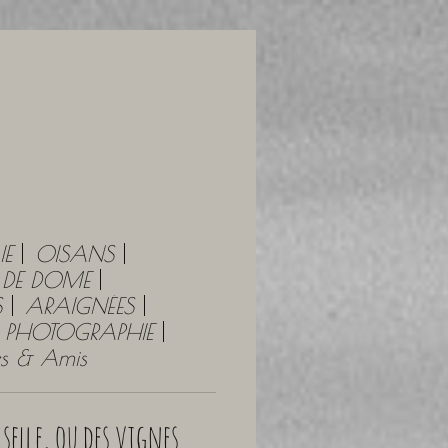
IE
OISANS
Y DE DOME
S
ARAIGNÉES
PHOTOGRAPHIE
tes & Amis
 selle, ou des vignes