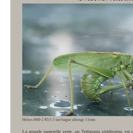
Helios H40-2 85/1.5 sur bague allonge 11mm
La grande sauterelle verte, ou Tettigonia viridissima, est 