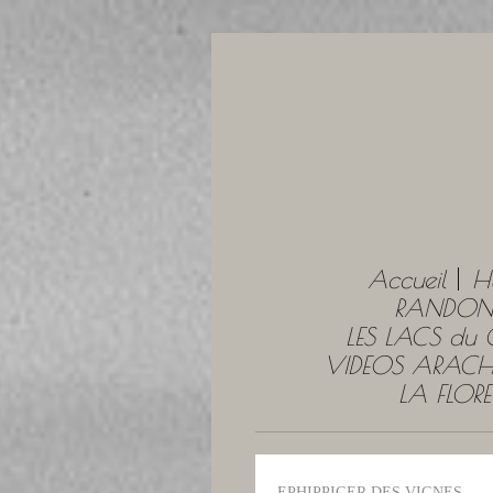
Accueil
H
RANDONN
LES LACS du
VIDEOS ARACH
LA FLOR
EPHIPPIGER DES VIGNES