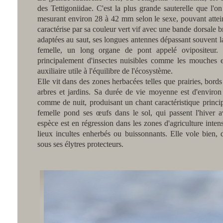
des Tettigoniidae. C'est la plus grande sauterelle que l'
mesurant environ 28 à 42 mm selon le sexe, pouvant attein
caractérise par sa couleur vert vif avec une bande dorsale br
adaptées au saut, ses longues antennes dépassant souvent l
femelle, un long organe de pont appelé ovipositeur. E
principalement d'insectes nuisibles comme les mouches e
auxiliaire utile à l'équilibre de l'écosystème.
Elle vit dans des zones herbacées telles que prairies, bords 
arbres et jardins. Sa durée de vie moyenne est d'environ 
comme de nuit, produisant un chant caractéristique princip
femelle pond ses œufs dans le sol, qui passent l'hiver a
espèce est en régression dans les zones d'agriculture inte
lieux incultes enherbés ou buissonnants. Elle vole bien,
sous ses élytres protecteurs.