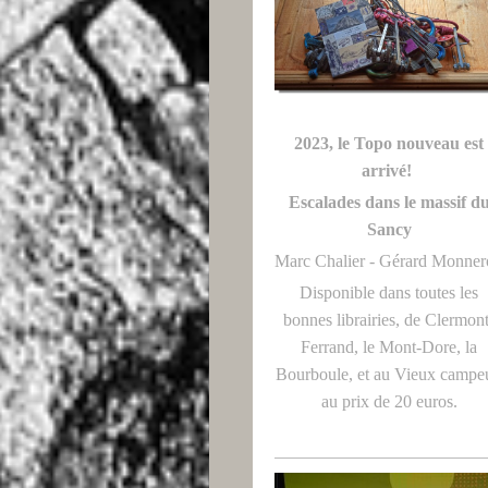
2023, le Topo nouveau est
arrivé!
Escalades dans le massif d
Sancy
Marc Chalier - Gérard Monne
Disponible dans toutes les
bonnes librairies, de Clermon
Ferrand, le Mont-Dore, la
Bourboule, et au Vieux campeu
au prix de 20 euros.