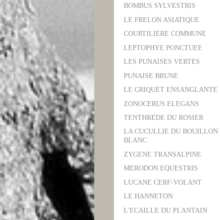
BOMBUS SYLVESTRIS
LE FRELON ASIATIQUE
COURTILIERE COMMUNE
LEPTOPHYE PONCTUEE
LES PUNAISES VERTES
PUNAISE BRUNE
LE CRIQUET ENSANGLANTE
ZONOCERUS ELEGANS
TENTHREDE DU ROSIER
LA CUCULLIE DU BOUILLON
BLANC
ZYGENE TRANSALPINE
MERODON EQUESTRIS
LUCANE CERF-VOLANT
LE HANNETON
L'ECAILLE DU PLANTAIN