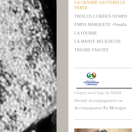
LA GRANDE SAUTERELLE
VERTE
TROILUS LURIDUS NYMPH
EMPIS MARQUETE -Pessalla
LA FOURMI
LA MANTE RELIGIEUSE
TRICHIE FASCIEE
Cliquez sur le logo du SNAM
Devenir Accompagnatrice ou
A
ccompagnateur
E
n
M
ontagne