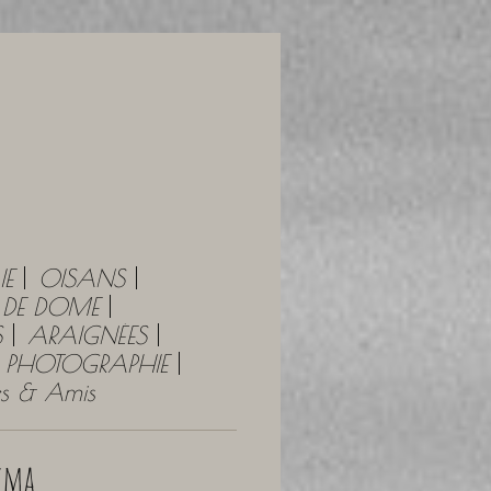
IE
OISANS
Y DE DOME
S
ARAIGNÉES
PHOTOGRAPHIE
tes & Amis
sima