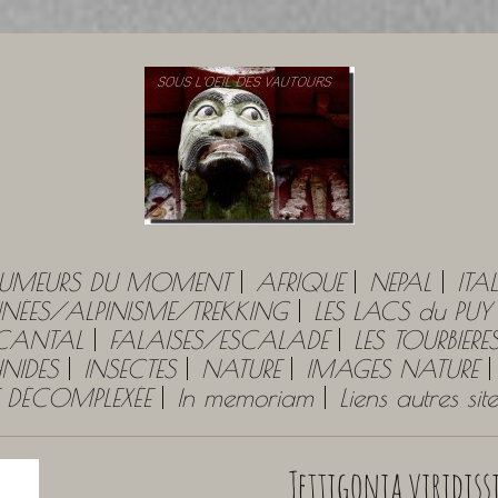
UMEURS DU MOMENT
AFRIQUE
NEPAL
ITAL
ÉES/ALPINISME/TREKKING
LES LACS du PU
 CANTAL
FALAISES/ESCALADE
LES TOURBIERE
NIDES
INSECTES
NATURE
IMAGES NATURE
E DÉCOMPLEXÉE
In memoriam
Liens autres si
Tettigonia viridis