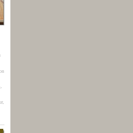
u
ron
t-
r,