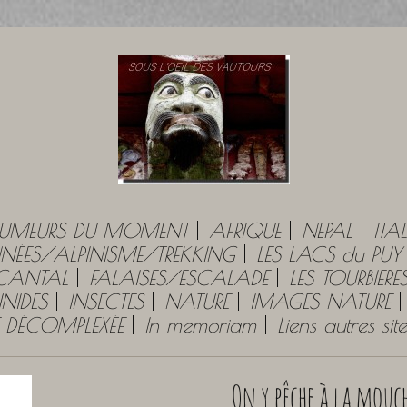
UMEURS DU MOMENT
AFRIQUE
NEPAL
ITAL
ÉES/ALPINISME/TREKKING
LES LACS du PU
 CANTAL
FALAISES/ESCALADE
LES TOURBIERE
NIDES
INSECTES
NATURE
IMAGES NATURE
E DÉCOMPLEXÉE
In memoriam
Liens autres si
On y pêche à la mouch