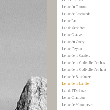
Le lac du Taurons
Le lac de Laspialade
Le lac Pavin
Lac de Servières
Le lac Chauvet
Le lac du Guéry
Le lac d'Aydat
Le lac de la Cassière
Le lac de la Godivelle d'en bas
Le lac de la Godivelle d'en haut
Le lac de Bourdouze
Le lac de la Landie
Lac de l'Esclauze
Le lac Chambon
Le lac de Montcineyre