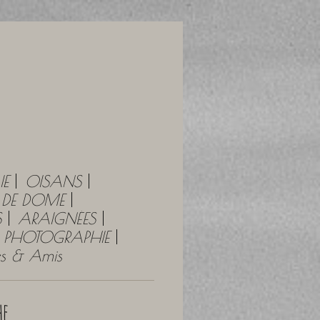
IE
OISANS
Y DE DOME
S
ARAIGNÉES
PHOTOGRAPHIE
tes & Amis
e...