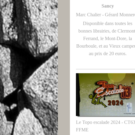
Sancy
Marc Chalier - Gérard Monne
Disponible dans toutes les
bonnes librairies, de Clermon
Ferrand, le Mont-Dore, la
Bourboule, et au Vieux campeu
au prix de 20 euros.
Le Topo escalade 2024 - CT6
FFME