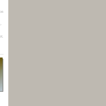
ron
t-
r,
3