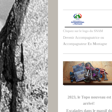
Cliquez sur le logo du SNAM
Devenir Accompagnatrice ou
A
ccompagnateur
E
n
M
ontagne
2023, le Topo nouveau est
arrivé!
Escalades dans le massif d