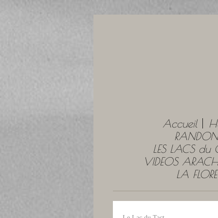
Accueil
H
RANDONN
LES LACS du
VIDEOS ARACH
LA FLOR
Le Lac du Tact