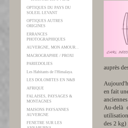
OPTIQUES DU PAYS DU
SOLEIL LEVANT
OPTIQUES AUTRES
ORIGINES
ERRANCES
PHOTOGRAPHIQUES
AUVERGNE, MON AMOUR...
MACROGRAPHIE / PROXI
PARIEDOLIES
auprès de
Les Habitants de l'Himalaya.
LES DOLOMITES EN N&B
Aujourd'hu
AFRIQUE
en fait un
FALAISES, PAYSAGES &
anciennes
MONTAGNES
Au-delà d
MAISONS PAYSANNES
utilisati
AUVERGNE
des 2 kg)
FENETRE SUR LES
ANNAPURNA