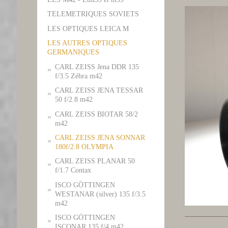
TELEMETRIQUES SOVIETS
LES OPTIQUES LEICA M
LES AUTRES OPTIQUES
GERMANIQUES
CARL ZEISS Jena DDR 135
f/3.5 Zébra m42
CARL ZEISS JENA TESSAR
50 f/2.8 m42
CARL ZEISS BIOTAR 58/2
m42
CARL ZEISS JENA SONNAR
180f/2.8 OLYMPIA
CARL ZEISS PLANAR 50
f/1.7 Contax
ISCO GÖTTINGEN
WESTANAR (silver) 135 f/3.5
m42
ISCO GÖTTINGEN
ISCONAR 135 f/4 m42