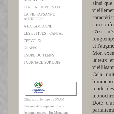
ainsi que
FENETRE HIVERNALE
vieilleme
LA VIE PAYSANNE
caractéris
AUTREFOIS
son confo
A LA CAMPAGNE
C'est né
LES ESTIVES - CANTAL
longtemps
CERVOLIX
et l'augme
GRAFFS
Mon exemp
USURE DU TEMPS
laiteux e
TOURNAGE SUR BOIS
vieillisa
Cela nui
lumineuse
rendu des
monochr
Cliquez sur le logo du SNAM
Doté d'u
Devenir Accompagnatrice ou
parfaitem
A
ccompagnateur
E
n
M
ontagne