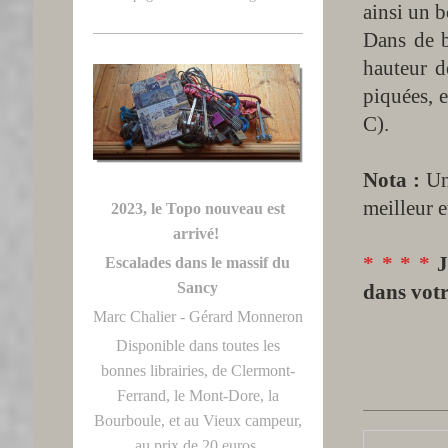
ainsi un 
Dans de b
hauteur d
piquées, e
C).
Nota :
Une
meilleur 
2023, le Topo nouveau est
arrivé!
* * * *
J
Escalades dans le massif du
Sancy
dans votr
Marc Chalier - Gérard Monneron
Disponible dans toutes les
bonnes librairies, de Clermont-
Ferrand, le Mont-Dore, la
Bourboule, et au Vieux campeur,
au prix de 20 euros.