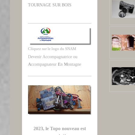
TOURNAGE SUR BOIS
Cliquez sur le logo du SNAM
Devenir Accompagnatrice ou
A
ccompagnateur
E
n
M
ontagne
2023, le Topo nouveau est