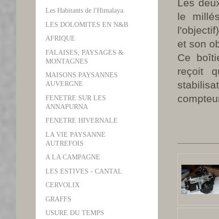
Les deux
Les Habitants de l'Himalaya.
le mill
LES DOLOMITES EN N&B
l'objecti
AFRIQUE
et son 
FALAISES, PAYSAGES &
Ce boîti
MONTAGNES
reçoit q
MAISONS PAYSANNES
stabilis
AUVERGNE
compteu
FENETRE SUR LES
ANNAPURNA
FENETRE HIVERNALE
LA VIE PAYSANNE
AUTREFOIS
A LA CAMPAGNE
LES ESTIVES - CANTAL
CERVOLIX
GRAFFS
USURE DU TEMPS