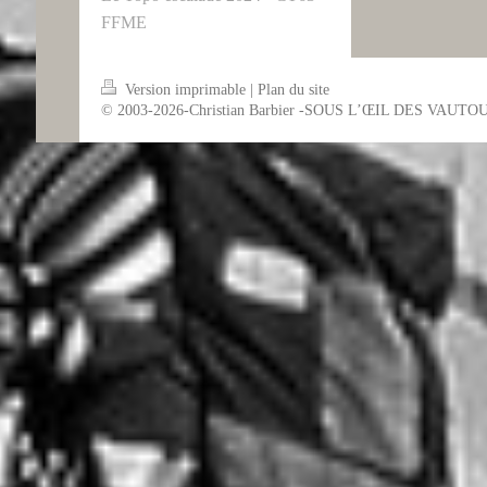
FFME
Version imprimable
|
Plan du site
© 2003-2026-Christian Barbier -SOUS L’ŒIL DES VAUTO