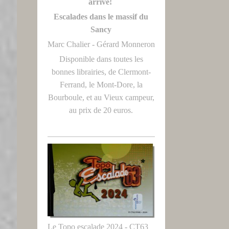
arrivé!
Escalades dans le massif du
Sancy
Marc Chalier - Gérard Monneron
Disponible dans toutes les
bonnes librairies, de Clermont-
Ferrand, le Mont-Dore, la
Bourboule, et au Vieux campeur,
au prix de 20 euros.
Le Topo escalade 2024 - CT63