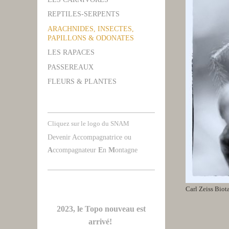
REPTILES-SERPENTS
ARACHNIDES, INSECTES,
PAPILLONS & ODONATES
LES RAPACES
PASSEREAUX
FLEURS & PLANTES
Cliquez sur le logo du SNAM
Devenir Accompagnatrice ou
A
ccompagnateur
E
n
M
ontagne
Carl Zeiss Biot
2023, le Topo nouveau est
arrivé!