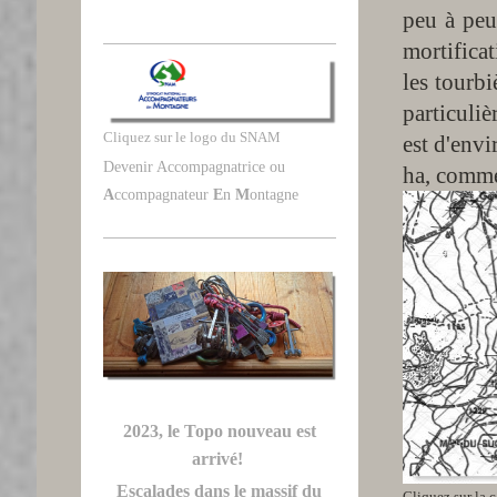
peu à peu
mortifica
les tourbi
particuli
Cliquez sur le logo du SNAM
est d'envi
Devenir Accompagnatrice ou
ha, comme 
A
ccompagnateur
E
n
M
ontagne
2023, le Topo nouveau est
arrivé!
Escalades dans le massif du
Cliquez sur la c