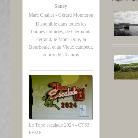
Sancy
Marc Chalier - Gérard Monneron
Disponible dans toutes les
bonnes librairies, de Clermont-
Ferrand, le Mont-Dore, la
Bourboule, et au Vieux campeur,
au prix de 20 euros.
Le Topo escalade 2024 - CT63
FFME