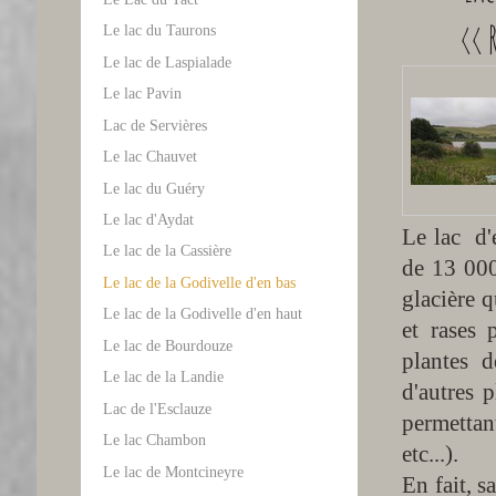
<< 
Le lac du Taurons
Le lac de Laspialade
Le lac Pavin
Lac de Servières
Le lac Chauvet
Le lac du Guéry
Le lac d'Aydat
Le lac d'
Le lac de la Cassière
de 13 000
Le lac de la Godivelle d'en bas
glacière q
Le lac de la Godivelle d'en haut
et rases 
Le lac de Bourdouze
plantes 
Le lac de la Landie
d'autres 
Lac de l'Esclauze
permettan
Le lac Chambon
etc...).
Le lac de Montcineyre
En fait, s