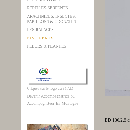
REPTILES-SERPENTS
ARACHNIDES, INSECTES,
PAPILLONS & ODONATES
LES RAPACES
PASSEREAUX
FLEURS & PLANTES
Cliquez sur le logo du SNAM
Devenir Accompagnatrice ou
A
ccompagnateur
E
n
M
ontagne