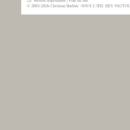
Version imprimable
|
Plan du site
© 2003-2026-Christian Barbier -SOUS L’ŒIL DES VAUTO