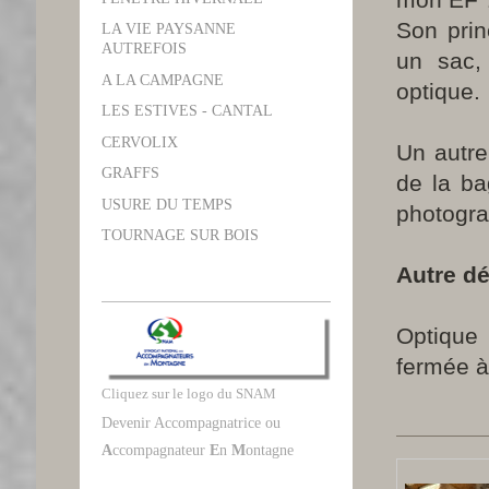
Son prin
LA VIE PAYSANNE
AUTREFOIS
un sac, 
A LA CAMPAGNE
optique.
LES ESTIVES - CANTAL
CERVOLIX
Un autre
GRAFFS
de la ba
USURE DU TEMPS
photogra
TOURNAGE SUR BOIS
Autre déf
Optique 
fermée à 
Cliquez sur le logo du SNAM
Devenir Accompagnatrice ou
A
ccompagnateur
E
n
M
ontagne