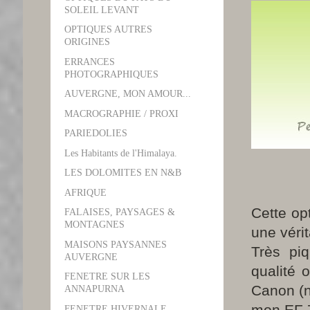
SOLEIL LEVANT
OPTIQUES AUTRES
ORIGINES
ERRANCES
PHOTOGRAPHIQUES
AUVERGNE, MON AMOUR...
MACROGRAPHIE / PROXI
PARIEDOLIES
Les Habitants de l'Himalaya.
LES DOLOMITES EN N&B
AFRIQUE
Cette op
FALAISES, PAYSAGES &
MONTAGNES
une véri
MAISONS PAYSANNES
Très piq
AUVERGNE
qualité 
FENETRE SUR LES
Canon (
ANNAPURNA
mon EF 
FENETRE HIVERNALE