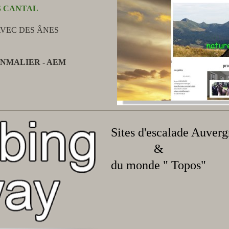
 CANTAL
VEC DES ÂNES
ONMALIER - AEM
Sites d'escalade Auverg
&
du monde " Topos"