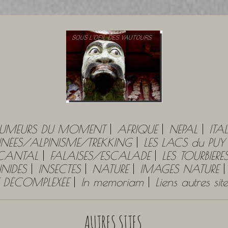
UMEURS DU MOMENT
AFRIQUE
NEPAL
ITAL
ÉES/ALPINISME/TREKKING
LES LACS du PU
 CANTAL
FALAISES/ESCALADE
LES TOURBIERE
NIDES
INSECTES
NATURE
IMAGES NATURE
E DÉCOMPLEXÉE
In memoriam
Liens autres si
AUTRES SITES