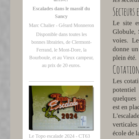
Secteurs 
Escalades dans le massif du
Sancy
Le site 
Marc Chalier - Gérard Monneron
Globule, 
Disponible dans toutes les
voies. Le
bonnes librairies, de Clermont-
donne un 
Ferrand, le Mont-Dore, la
plein été.​
Bourboule, et au Vieux campeur,
Cotations
au prix de 20 euros.
Les cotat
potentiel
quelques 
est en pla
L'escalad
verticales
école de l
Le Topo escalade 2024 - CT63