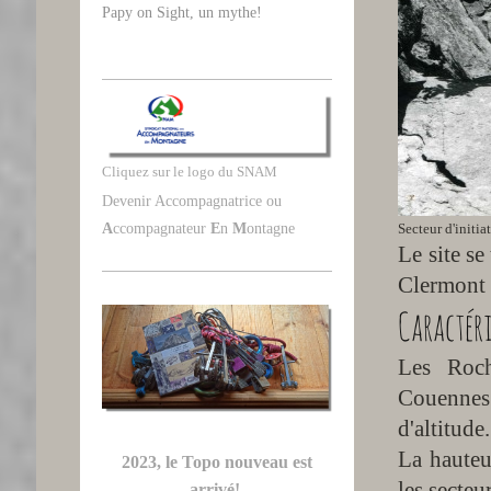
Papy on Sight, un mythe!
Cliquez sur le logo du SNAM
Devenir Accompagnatrice ou
A
ccompagnateur
E
n
M
ontagne
Secteur d'init
Le site se
Clermont 
Caractéri
Les Roch
Couennes 
d'altitude.
La hauteu
2023, le Topo nouveau est
les secteu
arrivé!