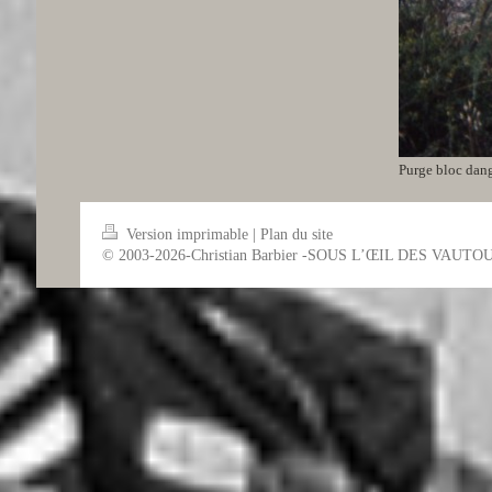
Purge bloc dang
Version imprimable
|
Plan du site
© 2003-2026-Christian Barbier -SOUS L’ŒIL DES VAUTO