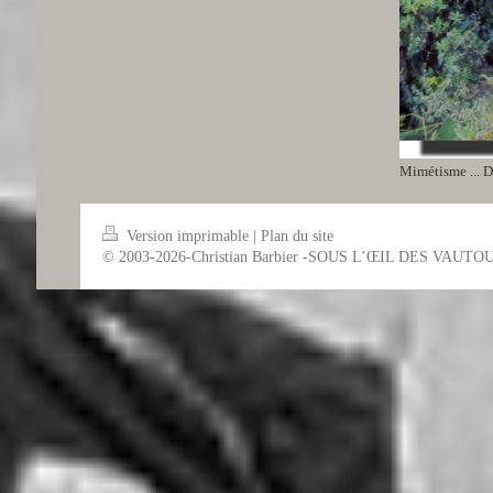
Mimétisme ... D
Version imprimable
|
Plan du site
© 2003-2026-Christian Barbier -SOUS L’ŒIL DES VAUTO