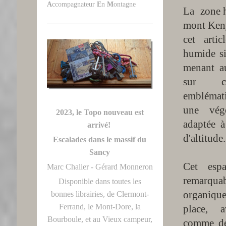
A
ccompagnateur
E
n
M
ontagne
La zone 
mont Keny
cet arti
humide si
menant a
sur ce
emblémati
une végé
2023, le Topo nouveau est
adaptée 
arrivé!
d'altitude.
Escalades dans le massif du
Sancy
Cet esp
Marc Chalier - Gérard Monneron
remarqu
Disponible dans toutes les
organiq
bonnes librairies, de Clermont-
Ferrand, le Mont-Dore, la
place, 
Bourboule, et au Vieux campeur,
comme de