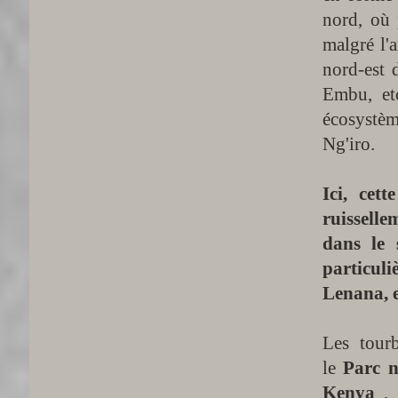
nord, où 
malgré l'
nord-est 
Embu, etc
écosystèm
Ng'iro.​
Ici, cet
ruissellem
dans le 
particuli
Lenana, 
Les tour
le
Parc 
Kenya
, 