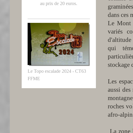
au prix de 20 euros.
graminées
dans ces m
Le Mont 
variés c
d'altitud
qui témo
particuliè
stockage d
Le Topo escalade 2024 - CT63
FFME
Les espa
aussi des 
montagne,
roches vo
afro-alpin
La zone h