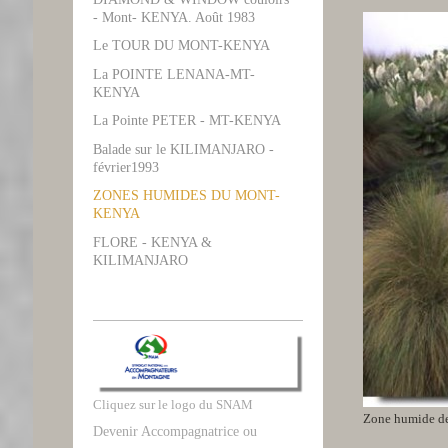
- Mont- KENYA. Août 1983
Le TOUR DU MONT-KENYA
La POINTE LENANA-MT-
KENYA
La Pointe PETER - MT-KENYA
Balade sur le KILIMANJARO -
février1993
ZONES HUMIDES DU MONT-
KENYA
FLORE - KENYA &
KILIMANJARO
Cliquez sur le logo du SNAM
Zone humide de
Devenir Accompagnatrice ou