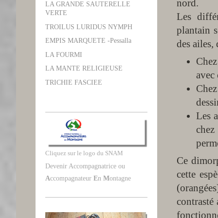
nord.​
LA GRANDE SAUTERELLE
VERTE
Les diffé
TROILUS LURIDUS NYMPH
plantain 
EMPIS MARQUETE -Pessalla
des ailes
LA FOURMI
Chez 
LA MANTE RELIGIEUSE
avec 
TRICHIE FASCIEE
Chez 
dessi
Les a
chez 
perme
Cliquez sur le logo du SNAM
Ce dimorp
Devenir Accompagnatrice ou
cette esp
A
ccompagnateur
E
n
M
ontagne
(orangées)
contrasté
fonctionn