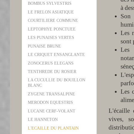
BOMBUS SYLVESTRIS
à des
LE FRELON ASIATIQUE
Son h
COURTILIERE COMMUNE
humi
LEPTOPHYE PONCTUEE
Les m
LES PUNAISES VERTES
sont 
PUNAISE BRUNE
Les 
LE CRIQUET ENSANGLANTE
nota
ZONOCERUS ELEGANS
séneç
TENTHREDE DU ROSIER
L'esp
LA CUCULLIE DU BOUILLON
parfo
BLANC
Les c
ZYGENE TRANSALPINE
alime
MERODON EQUESTRIS
L'écaille
LUCANE CERF-VOLANT
vives, s
LE HANNETON
distribut
L'ECAILLE DU PLANTAIN