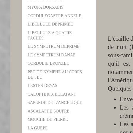
MYOPA DORSALIS
CORDULEGASTRE ANNELE
LIBELLULE DEPRIMEE
LIBELLULE A QUATRE
L'écaille 
TACHES
de nuit (
LE SYMPETRUM DEPRIME
sous-fami
LE SYMPETRUM DANAE
qu'il es
CORDULIE BRONZEE
notammen
PETITE NYMPHE AU CORPS
DE FEU
l'Amériqu
LESTES DRYAS
Quelques c
CALOPTERIX ECLATANT
Enve
SAPERDE DE L'ANGELIQUE
Les 
ASCALAPHE SOUFRE
crèm
MOUCHE DE PIERRE
Les a
LA GUEPE
des m