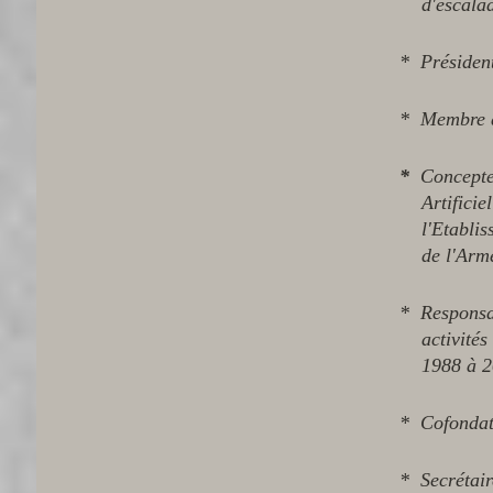
d'escala
* Présiden
* Membre 
*
Concepteu
Artificiel
l'Etabliss
de l'Armée
* Responsab
activités
1988 à 2
* Cofondat
* Secrétai