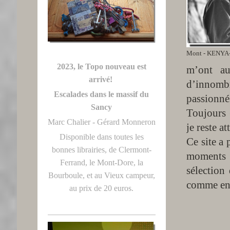
Mont - KENYA-1
2023, le Topo nouveau est
m’ont aus
arrivé!
d’innomb
Escalades dans le massif du
passionné
Sancy
Toujours 
Marc Chalier - Gérard Monneron
je reste a
Disponible dans toutes les
Ce site a 
bonnes librairies, de Clermont-
moments f
Ferrand, le Mont-Dore, la
sélection
Bourboule, et au Vieux campeur,
comme en 
au prix de 20 euros.