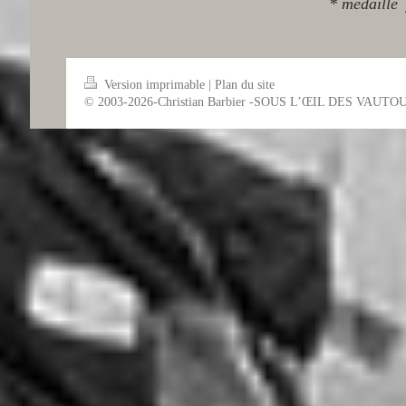
* médaillé 
Version imprimable
|
Plan du site
© 2003-2026-Christian Barbier -SOUS L’ŒIL DES VAUTO