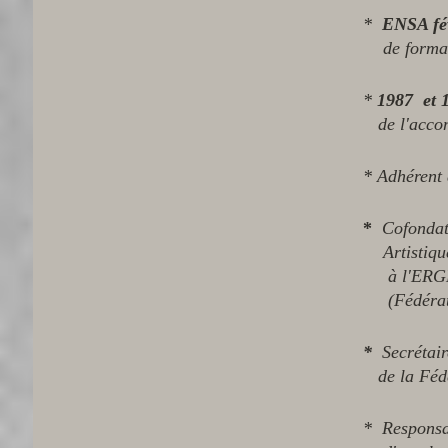
*
ENSA fé
de format
*
1987 et 
de l'accom
* Adhérent
*
Cofondate
Artistiq
à l'ERGM 
(Fédération
*
Secrétair
de la Féd
* Responsa