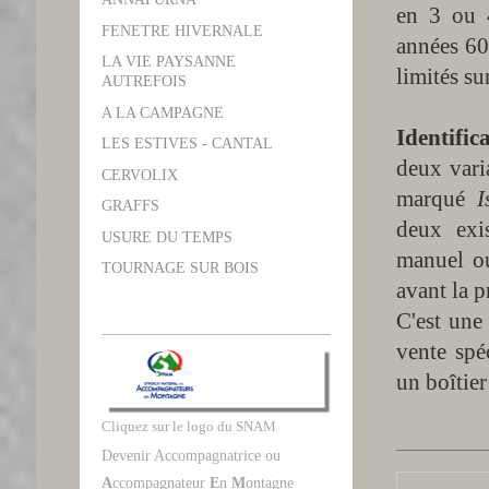
en 3 ou 4
FENETRE HIVERNALE
années 60,
LA VIE PAYSANNE
limités su
AUTREFOIS
A LA CAMPAGNE
Identific
LES ESTIVES - CANTAL
deux vari
CERVOLIX
marqué
I
GRAFFS
deux exi
USURE DU TEMPS
manuel ou
TOURNAGE SUR BOIS
avant la p
C'est une 
vente spé
un boîtie
Cliquez sur le logo du SNAM
Devenir Accompagnatrice ou
A
ccompagnateur
E
n
M
ontagne