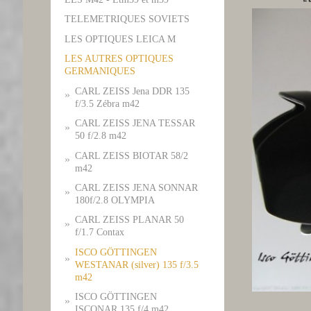
TELEMETRIQUES SOVIETS
LES OPTIQUES LEICA M
LES AUTRES OPTIQUES
GERMANIQUES
CARL ZEISS Jena DDR 135
f/3.5 Zébra m42
CARL ZEISS JENA TESSAR
50 f/2.8 m42
CARL ZEISS BIOTAR 58/2
m42
CARL ZEISS JENA SONNAR
180f/2.8 OLYMPIA
CARL ZEISS PLANAR 50
f/1.7 Contax
ISCO GÖTTINGEN
WESTANAR (silver) 135 f/3.5
m42
ISCO GÖTTINGEN
ISCONAR 135 f/4 m42