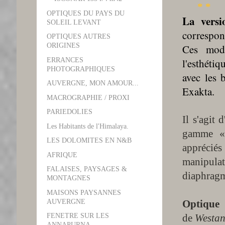
* *
OPTIQUES DU PAYS DU
La versi
SOLEIL LEVANT
correspon
OPTIQUES AUTRES
ORIGINES
Ces modè
ERRANCES
l'esthéti
PHOTOGRAPHIQUES
avec les 
AUVERGNE, MON AMOUR...
Exakta.
MACROGRAPHIE / PROXI
PARIEDOLIES
Il s'agit 
Les Habitants de l'Himalaya.
gamme « 
LES DOLOMITES EN N&B
apprécié
AFRIQUE
manipula
FALAISES, PAYSAGES &
diaphragm
MONTAGNES
MAISONS PAYSANNES
AUVERGNE
Optiqu
FENETRE SUR LES
de
Westa
ANNAPURNA