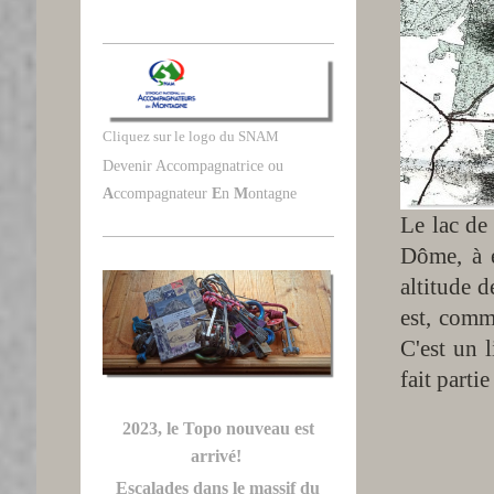
Cliquez sur le logo du SNAM
Devenir Accompagnatrice ou
A
ccompagnateur
E
n
M
ontagne
Le lac de
Dôme, à e
altitude d
est, comm
C'est un l
fait parti
2023, le Topo nouveau est
arrivé!
Escalades dans le massif du