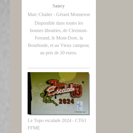
Sancy
Marc Chalier - Gérard Monneron
Disponible dans toutes les
bonnes librairies, de Clermont-
Ferrand, le Mont-Dore, la
Bourboule, et au Vieux campeur,
au prix de 20 euros.
Le Topo escalade 2024 - CT63
FFME