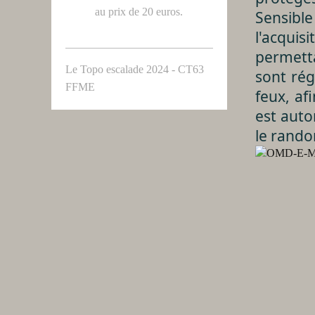
au prix de 20 euros.
Sensible
l'acquis
permetta
Le Topo escalade 2024 - CT63
sont rég
FFME
feux, af
est auto
le rando