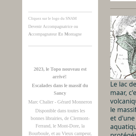
Cliquez sur le logo du SNAM
Devenir Accompagnatrice ou
A
ccompagnateur
E
n
M
ontagne
2023, le Topo nouveau est
arrivé!
Le lac d
Escalades dans le massif du
maar, c'
Sancy
volcaniq
Marc Chalier - Gérard Monneron
le massi
Disponible dans toutes les
et d'une
bonnes librairies, de Clermont-
aquatiq
Ferrand, le Mont-Dore, la
Bourboule, et au Vieux campeur,
protégés