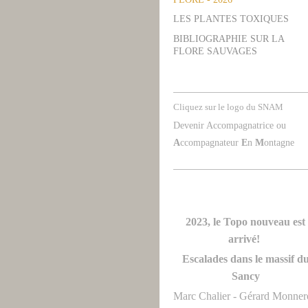
LES PLANTES TOXIQUES
BIBLIOGRAPHIE SUR LA
FLORE SAUVAGES
Cliquez sur le logo du SNAM
Devenir Accompagnatrice ou
A
ccompagnateur
E
n
M
ontagne
2023, le Topo nouveau est
arrivé!
Escalades dans le massif d
Sancy
Marc Chalier - Gérard Monne