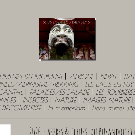
UMEURS DU MOMENT
AFRIQUE
NEPAL
ITAL
ÉES/ALPINISME/TREKKING
LES LACS du PU
 CANTAL
FALAISES/ESCALADE
LES TOURBIERE
NIDES
INSECTES
NATURE
IMAGES NATURE
E DÉCOMPLEXÉE
In memoriam
Liens autres si
2026 - arbres & fleurs du Burandou e