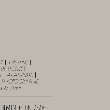
IE
OISANS
Y DE DOME
S
ARAIGNÉES
PHOTOGRAPHIE
tes & Amis
t chemin de Fontarave