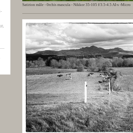
Satirion mâle - 0rchis mascula - Nikkor 35-105 f/3.5-4.5 AI-s -Micro
t-
r,
3