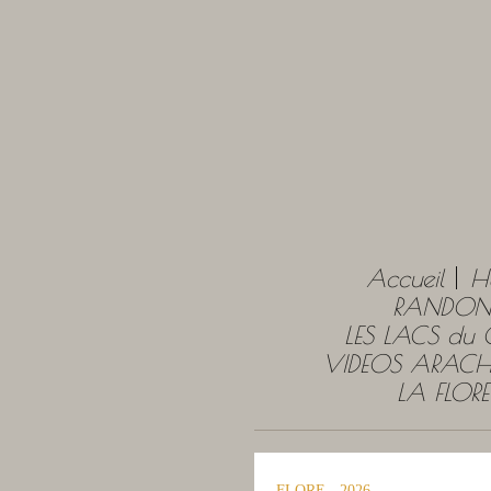
Accueil
H
RANDONN
LES LACS du
VIDEOS ARACH
LA FLOR
FLORE - 2026