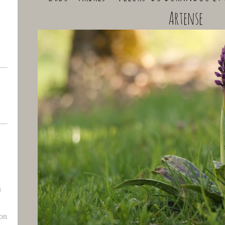
Artense
u
ron