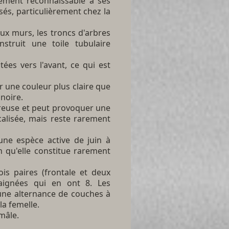
ilement reconnaissable à ses
isés, particulièrement chez la
eux murs, les troncs d'arbres
nstruit une toile tubulaire
ées vers l'avant, ce qui est
r une couleur plus claire que
noire.
ureuse et peut provoquer une
calisée, mais reste rarement
une espèce active de juin à
 qu'elle constitue rarement
is paires (frontale et deux
raignées qui en ont 8.
Les
 une alternance de couches à
la femelle.
mâle.