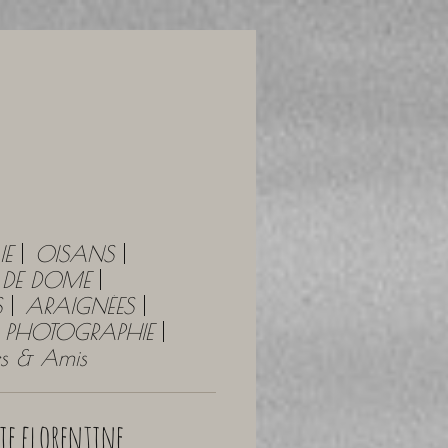
IE
OISANS
Y DE DOME
S
ARAIGNÉES
PHOTOGRAPHIE
tes & Amis
rie florentine