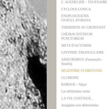
L' AGENELIDE - TEGENAIRE
CYCLOSA CONICA
ENOPLOGNATHA
OVATA/LATIMANA
THERIDION AU CROISSANT
CHEIRACANTHIUM
PUNCTORIUM
META D'AUTOMNE
LINYPHIE TRIANGULAIRE
AMAUROBIUS (Fenestralis -
Similis)
SEGESTRIE FLORENTINE
CLUBIONE
BABOUK - Népal
Les différentes toiles
LA VIE CONTINUE...
Araignées non déterminées