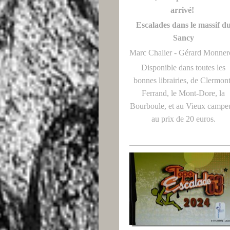
arrivé!
Escalades dans le massif d
Sancy
Marc Chalier - Gérard Monne
Disponible dans toutes les
bonnes librairies, de Clermon
Ferrand, le Mont-Dore, la
Bourboule, et au Vieux campeu
au prix de 20 euros.