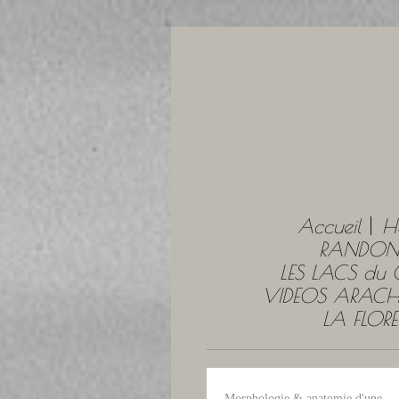
Accueil
H
RANDONN
LES LACS du
VIDEOS ARACH
LA FLOR
Morphologie & anatomie d'une