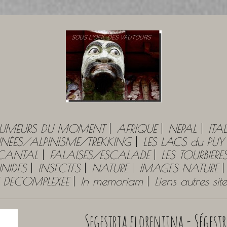
UMEURS DU MOMENT
AFRIQUE
NEPAL
ITAL
ÉES/ALPINISME/TREKKING
LES LACS du PU
 CANTAL
FALAISES/ESCALADE
LES TOURBIERE
NIDES
INSECTES
NATURE
IMAGES NATURE
E DÉCOMPLEXÉE
In memoriam
Liens autres si
Segestria florentina - Ségest