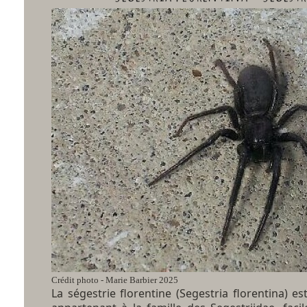
Crédit photo - Marie Barbier 2025
La ségestrie florentine (Segestria florentina) e