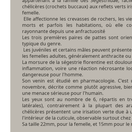
appartenant à la famille des Segestriidae, fac
chélicères (crochets buccaux) aux reflets verts ir
femelle.
Elle affectionne les crevasses de rochers, les vi
morts et parfois les habitations, où elle co
rayonnante depuis une anfractuosité
Les trois premières paires de pattes sont orient
typique du genre.
Les juvéniles et certains mâles peuvent présente
les femelles adultes, généralement anthracite ou 
La morsure de la ségestrie florentine est doulo
inflammation, voire une réaction nécrosante lo
dangereuse pour l'homme.
Son venin est étudié en pharmacologie. C'est 
novembre, décrite comme plutôt agressive, bien
une menace sérieuse pour l'humain.
Les yeux sont au nombre de 6, répartis en tro
latérales), contrairement à la plupart des a
chélicères présentent une irisation verte due à
l'intérieur de la cuticule, observable surtout chez 
Sa taille 22mm, pour la femelle, et 15mm pour le 