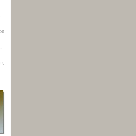
u
ron
t-
r,