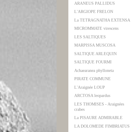
ARANEUS PALLIDUS
L'ARGIOPE FRELON
La TETRAGNATHA EXTENSA
MICROMMATE virescens
LES SALTIQUES
MARPISSA MUSCOSA
SALTIQUE ARLEQUIN
SALTIQUE FOURMI
Achaearanea phylloneta
PIRATE COMMUNE
L'Araignée LOUP
ARCTOSA leopardus
LES THOMISES - Araignées
crabes
La PISAURE ADMIRABLE
LA DOLOMEDE FIMBRIATUS