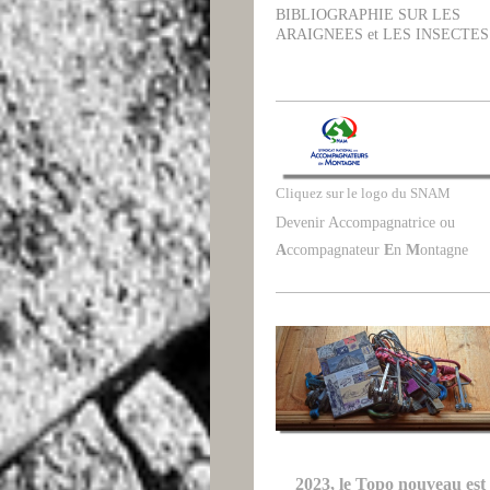
BIBLIOGRAPHIE SUR LES
ARAIGNEES et LES INSECTES
Cliquez sur le logo du SNAM
Devenir Accompagnatrice ou
A
ccompagnateur
E
n
M
ontagne
2023, le Topo nouveau est