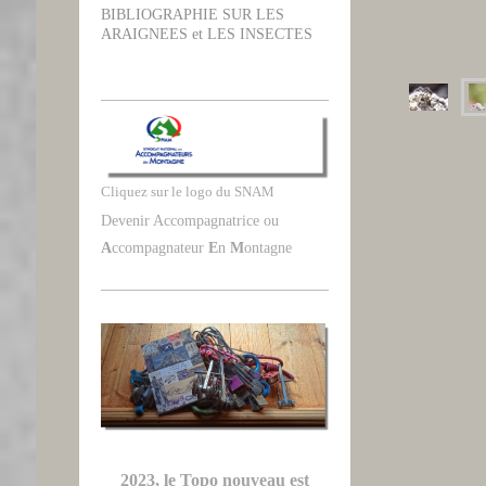
BIBLIOGRAPHIE SUR LES
ARAIGNEES et LES INSECTES
Cliquez sur le logo du SNAM
Devenir Accompagnatrice ou
A
ccompagnateur
E
n
M
ontagne
2023, le Topo nouveau est