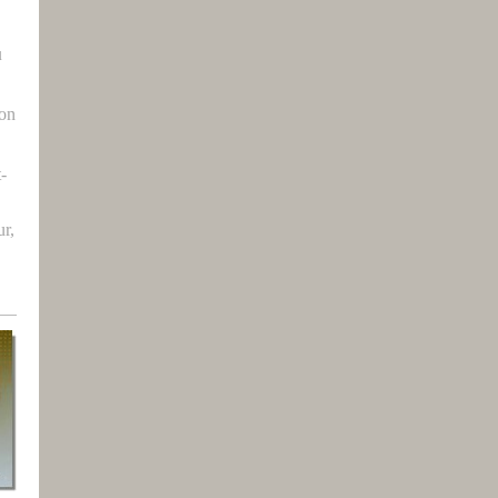
u
ron
t-
r,