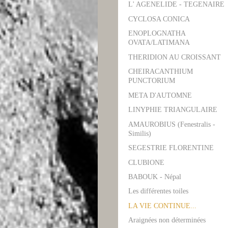
L' AGENELIDE - TEGENAIRE
CYCLOSA CONICA
ENOPLOGNATHA
OVATA/LATIMANA
THERIDION AU CROISSANT
CHEIRACANTHIUM
PUNCTORIUM
META D'AUTOMNE
LINYPHIE TRIANGULAIRE
AMAUROBIUS (Fenestralis -
Similis)
SEGESTRIE FLORENTINE
CLUBIONE
BABOUK - Népal
Les différentes toiles
LA VIE CONTINUE...
Araignées non déterminées