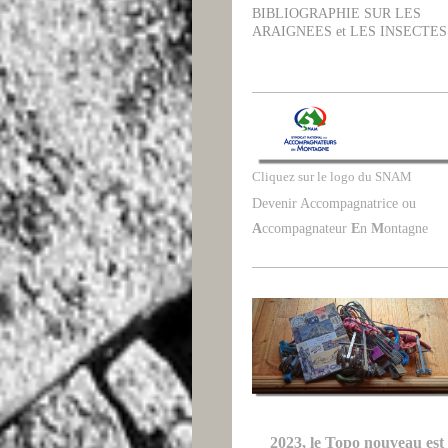
BIBLIOGRAPHIE SUR LES
ARAIGNEES et LES INSECTES
Cliquez sur le logo du SNAM
Devenir Accompagnatrice ou
A
ccompagnateur
E
n
M
ontagne
2023, le Topo nouveau est