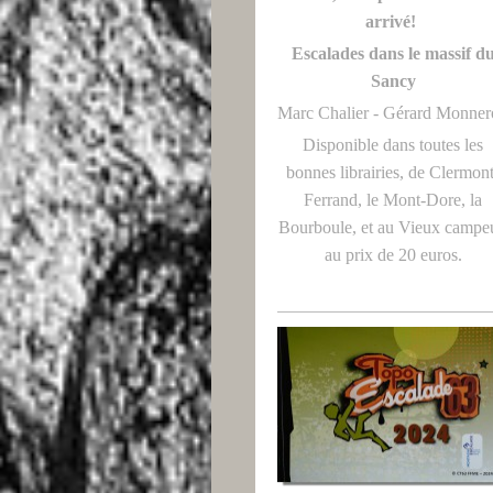
arrivé!
Escalades dans le massif d
Sancy
Marc Chalier - Gérard Monne
Disponible dans toutes les
bonnes librairies, de Clermon
Ferrand, le Mont-Dore, la
Bourboule, et au Vieux campeu
au prix de 20 euros.