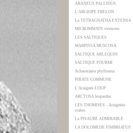
ARANEUS PALLIDUS
L'ARGIOPE FRELON
La TETRAGNATHA EXTENSA
MICROMMATE virescens
LES SALTIQUES
MARPISSA MUSCOSA
SALTIQUE ARLEQUIN
SALTIQUE FOURMI
Achaearanea phylloneta
PIRATE COMMUNE
L'Araignée LOUP
ARCTOSA leopardus
LES THOMISES - Araignées
crabes
La PISAURE ADMIRABLE
LA DOLOMEDE FIMBRIATUS