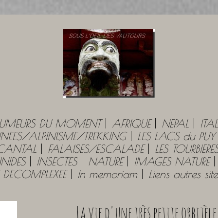
UMEURS DU MOMENT
AFRIQUE
NEPAL
ITAL
ÉES/ALPINISME/TREKKING
LES LACS du PU
 CANTAL
FALAISES/ESCALADE
LES TOURBIERE
NIDES
INSECTES
NATURE
IMAGES NATURE
E DÉCOMPLEXÉE
In memoriam
Liens autres si
La vie d'une très petite orbitèl