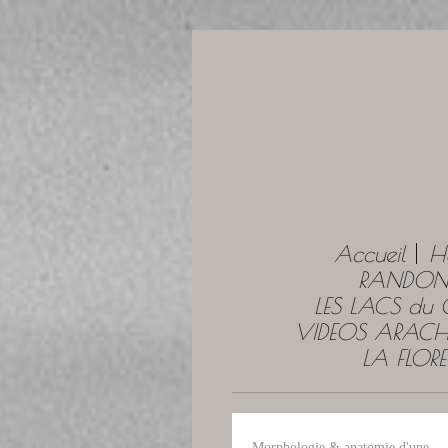
Accueil
H
RANDONN
LES LACS du
VIDEOS ARACH
LA FLOR
Morphologie & anatomie d'une