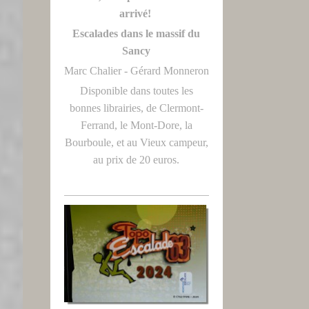
arrivé!
Escalades dans le massif du
Sancy
Marc Chalier - Gérard Monneron
Disponible dans toutes les
bonnes librairies, de Clermont-
Ferrand, le Mont-Dore, la
Bourboule, et au Vieux campeur,
au prix de 20 euros.