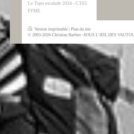
Le Topo escalade 2024 - CT63
FFME
Version imprimable
|
Plan du site
© 2003-2026-Christian Barbier -SOUS L’ŒIL DES VAUTO