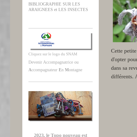
BIBLIOGRAPHIE SUR LES
ARAIGNEES et LES INSECTES
Cette petite
Cliquez sur le logo du SNAM
d'opter pou
Devenir Accompagnatrice ou
dans sa rev
A
ccompagnateur
E
n
M
ontagne
différents. A 
2023, le Topo nouveau est