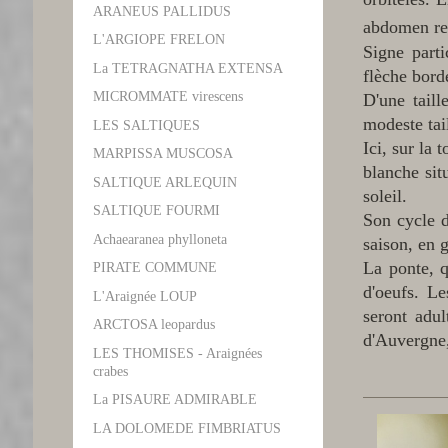
ARANEUS PALLIDUS
abdomen rec
L'ARGIOPE FRELON
Signe part
La TETRAGNATHA EXTENSA
flèche bord
MICROMMATE virescens
D'une tail
modeste ta
LES SALTIQUES
Ici, sur la
MARPISSA MUSCOSA
blanche sit
SALTIQUE ARLEQUIN
soleil.
SALTIQUE FOURMI
Son cycle d
Achaearanea phylloneta
saison, en g
La ponte, q
PIRATE COMMUNE
d'oeufs. Le
L'Araignée LOUP
seront adul
ARCTOSA leopardus
d'Auvergne,
LES THOMISES - Araignées
crabes
La PISAURE ADMIRABLE
LA DOLOMEDE FIMBRIATUS