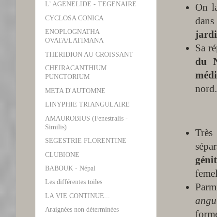
L' AGENELIDE - TEGENAIRE
On l
CYCLOSA CONICA
dan
ENOPLOGNATHA
jard
OVATA/LATIMANA
Sa ré
THERIDION AU CROISSANT
du N
CHEIRACANTHIUM
médi
PUNCTORIUM
nord
META D'AUTOMNE
Espèce
LINYPHIE TRIANGULAIRE
AMAUROBIUS (Fenestralis -
Similis)
Très
SEGESTRIE FLORENTINE
sépa
CLUBIONE
géni
BABOUK - Népal
femel
Les différentes toiles
Parm
LA VIE CONTINUE...
angu
Araignées non déterminées
forme