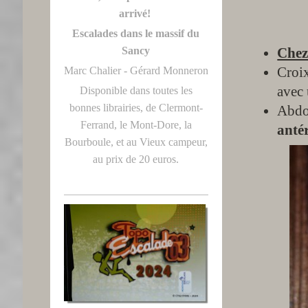
arrivé!
Escalades dans le massif du
Sancy
Che
Croix
Marc Chalier - Gérard Monneron
avec
Disponible dans toutes les
bonnes librairies, de Clermont-
Abdo
Ferrand, le Mont-Dore, la
anté
Bourboule, et au Vieux campeur,
au prix de 20 euros.