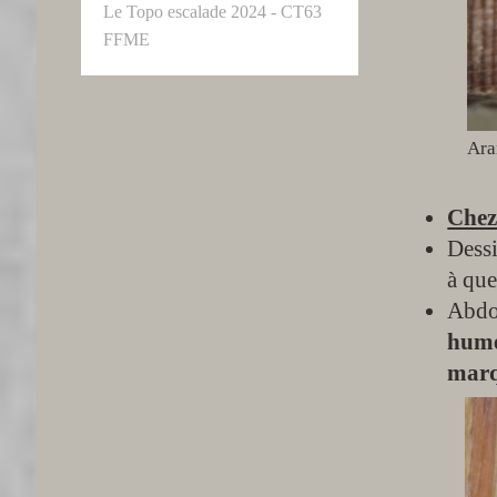
Le Topo escalade 2024 - CT63
FFME
Ara
Che
Dessi
à que
Abdo
hum
mar