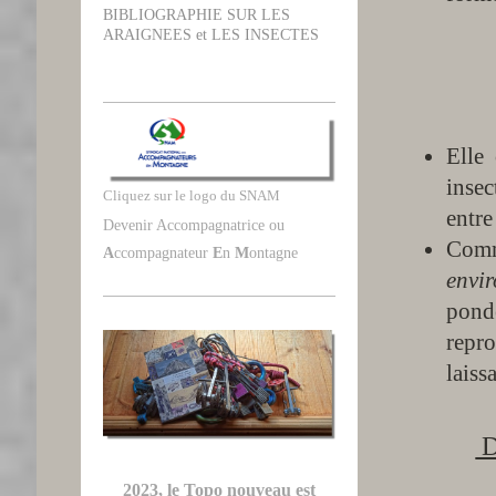
BIBLIOGRAPHIE SUR LES
ARAIGNEES et LES INSECTES
cycle
Elle
insec
Cliquez sur le logo du SNAM
entre
Devenir Accompagnatrice ou
Com
A
ccompagnateur
E
n
M
ontagne
envi
pond
repro
laiss
D
2023, le Topo nouveau est