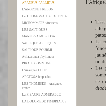
l’Afrique.
ARANEUS PALLIDUS
Desc
L'ARGIOPE FRELON
La TETRAGNATHA EXTENSA
Tiss
MICROMMATE virescens
atte
LES SALTIQUES
patte
MARPISSA MUSCOSA
La c
SALTIQUE ARLEQUIN
fonc
SALTIQUE FOURMI
jaun
Achaearanea phylloneta
ou de
PIRATE COMMUNE
Les 
L'Araignée LOUP
sombr
ARCTOSA leopardus
ce q
LES THOMISES - Araignées
diad
crabes
La PISAURE ADMIRABLE
Habi
LA DOLOMEDE FIMBRIATUS