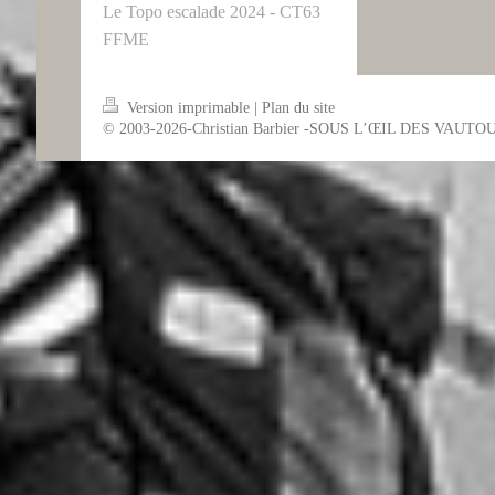
Le Topo escalade 2024 - CT63
FFME
Version imprimable
|
Plan du site
© 2003-2026-Christian Barbier -SOUS L’ŒIL DES VAUTO