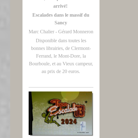
arrivé!
Escalades dans le massif du
Sancy
Marc Chalier - Gérard Monneron
Disponible dans toutes les
bonnes librairies, de Clermont-
Ferrand, le Mont-Dore, la
Bourboule, et au Vieux campeur,
au prix de 20 euros.