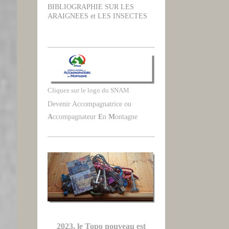
BIBLIOGRAPHIE SUR LES
ARAIGNEES et LES INSECTES
Cliquez sur le logo du SNAM
Devenir Accompagnatrice ou
A
ccompagnateur
E
n
M
ontagne
2023, le Topo nouveau est