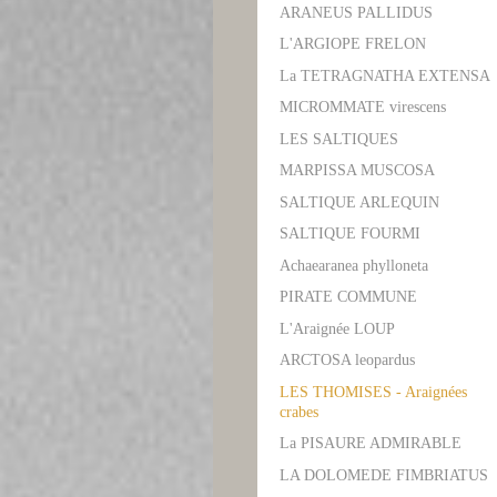
ARANEUS PALLIDUS
L'ARGIOPE FRELON
La TETRAGNATHA EXTENSA
MICROMMATE virescens
LES SALTIQUES
MARPISSA MUSCOSA
SALTIQUE ARLEQUIN
SALTIQUE FOURMI
Achaearanea phylloneta
PIRATE COMMUNE
L'Araignée LOUP
ARCTOSA leopardus
LES THOMISES - Araignées
crabes
La PISAURE ADMIRABLE
LA DOLOMEDE FIMBRIATUS