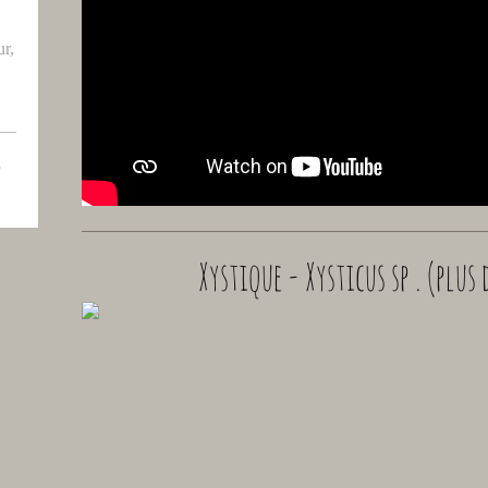
r,
3
Xystique - Xysticus sp . (plus 