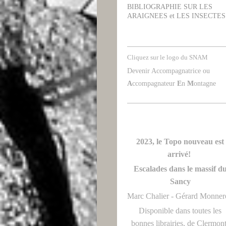
BIBLIOGRAPHIE SUR LES
ARAIGNEES et LES INSECTES
Cliquez sur le logo du SNAM
Devenir Accompagnatrice ou
A
ccompagnateur
E
n
M
ontagne
2023, le Topo nouveau est
arrivé!
Escalades dans le massif d
Sancy
Marc Chalier - Gérard Monne
Disponible dans toutes les
bonnes librairies, de Clermon