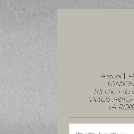
Accueil
H
RANDONN
LES LACS du
VIDEOS ARACH
LA FLOR
Morphologie & anatomie d'une