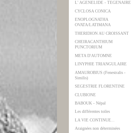
L' AGENELIDE - TEGENAIRE
CYCLOSA CONICA
ENOPLOGNATHA
OVATA/LATIMANA
THERIDION AU CROISSANT
CHEIRACANTHIUM
PUNCTORIUM
META D'AUTOMNE
LINYPHIE TRIANGULAIRE
AMAUROBIUS (Fenestralis -
Similis)
SEGESTRIE FLORENTINE
CLUBIONE
BABOUK - Népal
Les différentes toiles
LA VIE CONTINUE...
Araignées non déterminées