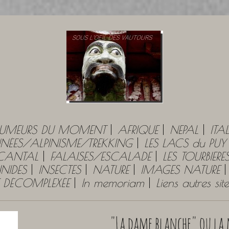
UMEURS DU MOMENT
AFRIQUE
NEPAL
ITAL
ÉES/ALPINISME/TREKKING
LES LACS du PU
 CANTAL
FALAISES/ESCALADE
LES TOURBIERE
NIDES
INSECTES
NATURE
IMAGES NATURE
E DÉCOMPLEXÉE
In memoriam
Liens autres si
"La dame blanche" ou la 