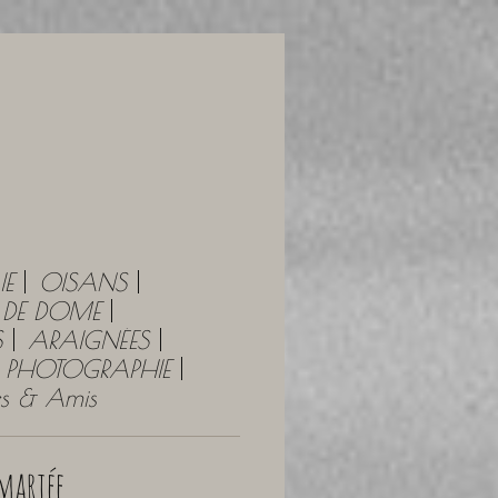
IE
OISANS
Y DE DOME
S
ARAIGNÉES
PHOTOGRAPHIE
tes & Amis
mariée...