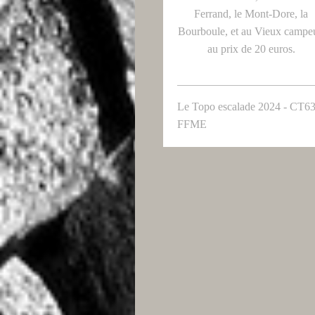
Ferrand, le Mont-Dore, la
Bourboule, et au Vieux campeu
au prix de 20 euros.
Le Topo escalade 2024 - CT6
FFME